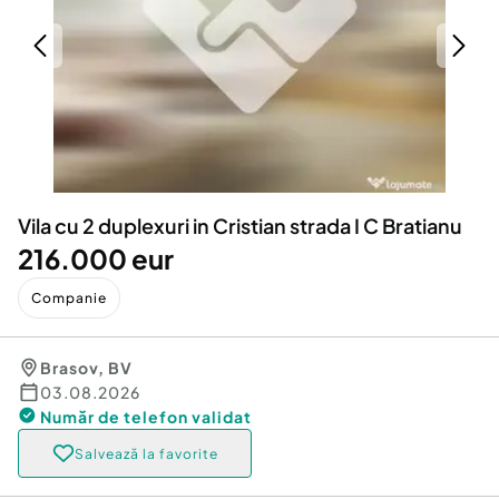
Locuri de munca
Utilaje agricole si industriale
Servicii
Piese auto si accesorii
Animale de companie
Dacia Duster
Afaceri și echipamente profesionale
Inchiriere Bunuri si Vehicule
Vila cu 2 duplexuri in Cristian strada I C Bratianu
216.000 eur
Companie
Brasov
,
BV
03.08.2026
Număr de telefon
validat
Salvează la favorite