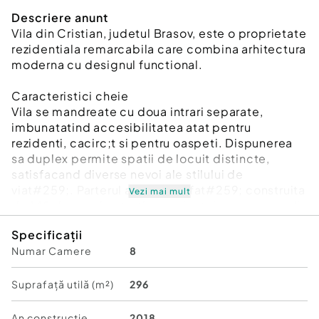
Descriere anunt
Vila din Cristian, judetul Brasov, este o proprietate
rezidentiala remarcabila care combina arhitectura
moderna cu designul functional.
Caracteristici cheie
Vila se mandreate cu doua intrari separate,
imbunatatind accesibilitatea atat pentru
rezidenti, cacirc;t si pentru oaspeti. Dispunerea
sa duplex permite spatii de locuit distincte,
satisfacand diverse nevoi ale stilului de
viat#259;. Parterul are o suprafat#259; construita
Vezi mai mult
de 145 de metri patrati cu o alcatuire compusa din
hol intrare 3.90mp, hol si casa scarilor 7.10mp,
Specificații
camera de zi 25.95 mp, bucatarie 11.55 mp,baie
Numar Camere
8
3.60 ; icirc;n timp ce mansarda se intinde pe o
suprafata impresionanta de 151,3 metri patrati
hol5.80, dormitor I 10.82, dormitor II 1.395, balcon
Suprafață utilă (m²)
296
2.10, dormitor III 13.35, baie I 5.85 si baie II 4.10 .
Acest spatiu generos ofera spatiu amplu pentru
An constructie
2018