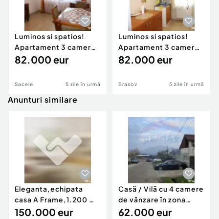
motiv, va rugam sa nu deranjati proprietarul.Va
multumim foarte mult pentru intelegere!
Luminos si spatios!
Luminos si spatios!
Număr Băi:
6
Apartament 3 camere,
Apartament 3 camere,
Posibilitate parcare: Da
decomandat, in Sace
82.000 eur
decomandat, in Sace
82.000 eur
Nr. locuri parcare:
5-10
Curent
Apă
Sacele
5 zile în urmă
Brasov
5 zile în urmă
Canalizare
Anunturi similare
Gaz
Eleganta,echipata
Casă / Vilă cu 4 camere
casa A Frame,1.200 mp
de vânzare în zona
teren,deschidere Pia
150.000 eur
Periferie
62.000 eur