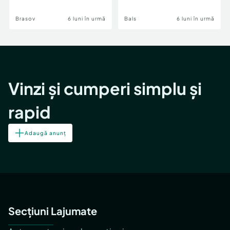
Brasov
6 luni în urmă
Bals
6 luni în urmă
Vinzi și cumperi simplu și
rapid
Adaugă anunț
Secțiuni Lajumate