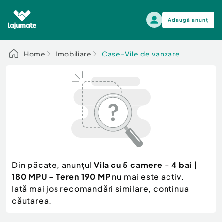
Adaugă anunț
Alege categoria
Home
Imobiliare
Case-Vile de vanzare
Auto, moto si ambarcatiuni
Toate Anunturile
Auto, moto si ambarcatiuni
Imobiliare
Autoturisme
Electronice si electrocasnice
Anvelope si Jante
Casa si gradina
Alege dupa sezon
Piese auto
Scutere - ATV - UTV
Din păcate, anunțul
Vila cu 5 camere - 4 bai |
Mama si copilul
Autoutilitare
180 MPU - Teren 190 MP
nu mai este activ.
Moda si frumusete
Ambarcatiuni
Iată mai jos recomandări similare, continua
Sport, timp liber, arta
căutarea.
Camioane - Rulote - Remorci
Agro si Industrie
Motociclete