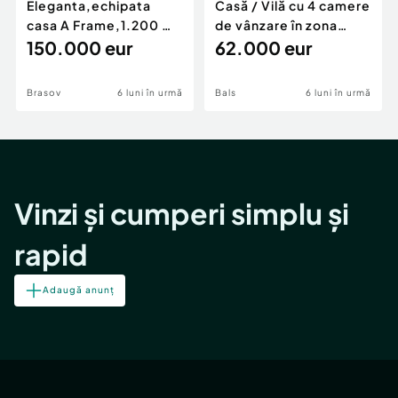
Eleganta,echipata
Casă / Vilă cu 4 camere
casa A Frame,1.200 mp
de vânzare în zona
teren,deschidere Pia
150.000 eur
Periferie
62.000 eur
Brasov
6 luni în urmă
Bals
6 luni în urmă
Vinzi și cumperi simplu și
rapid
Adaugă anunț