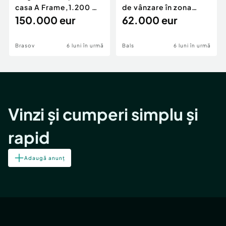
casa A Frame,1.200 mp
de vânzare în zona
teren,deschidere Pia
150.000 eur
Periferie
62.000 eur
Brasov
6 luni în urmă
Bals
6 luni în urmă
Vinzi și cumperi simplu și
rapid
Adaugă anunț