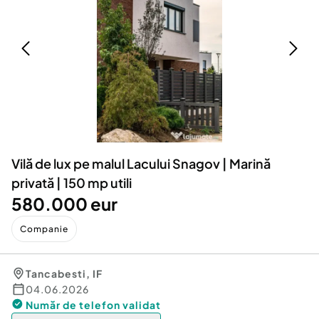
Locuri de munca
Utilaje agricole si industriale
Servicii
Piese auto si accesorii
Animale de companie
Dacia Duster
Afaceri și echipamente profesionale
Inchiriere Bunuri si Vehicule
Vilă de lux pe malul Lacului Snagov | Marină
privată | 150 mp utili
580.000 eur
Companie
Tancabesti
,
IF
04.06.2026
Număr de telefon
validat