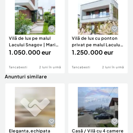
Climă
Vilă de lux pe malul
Vilă de lux cu ponton
Lacului Snagov | Marină
privat pe malul Lacului
privată | 230 mp utili
1.050.000 eur
Snagov | Marină privată
1.250.000 eur
Tancabesti
2 luni în urmă
Tancabesti
2 luni în urmă
Anunturi similare
Eleganta,echipata
Casă / Vilă cu 4 camere