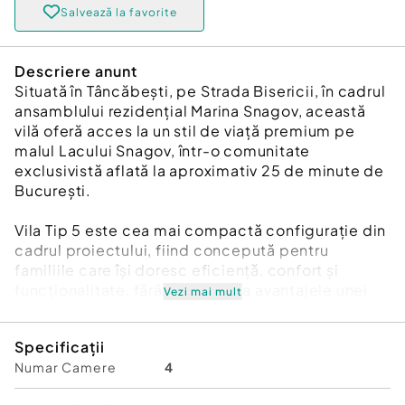
Salvează la favorite
Descriere anunt
Situată în Tâncăbești, pe Strada Bisericii, în cadrul
ansamblului rezidențial Marina Snagov, această
vilă oferă acces la un stil de viață premium pe
malul Lacului Snagov, într-o comunitate
exclusivistă aflată la aproximativ 25 de minute de
București.
Vila Tip 5 este cea mai compactă configurație din
cadrul proiectului, fiind concepută pentru
familiile care își doresc eficiență, confort și
funcționalitate, fără a renunța la avantajele unei
Vezi mai mult
locuințe premium într-un cadru natural deosebit.
Specificații
Compartimentarea inteligentă valorifică fiecare
Numar Camere
4
metru pătrat, oferind spații bine organizate și
luminoase. Suprafețele vitrate generoase permit