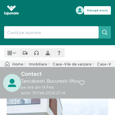
Adaugă anunț
Alege categoria
Auto, moto si ambarcatiuni
Toate Anunturile
Auto, moto si ambarcatiuni
Imobiliare
Autoturisme
Home
Imobiliare
Case-Vile de vanzare
Case-Vile
Electronice si electrocasnice
Anvelope si Jante
Contact
Casa si gradina
Alege dupa sezon
Piese auto
Tancabesti
,
Bucuresti-Ilfov
Scutere - ATV - UTV
Mama si copilul
pe site din
14 Feb
Autoutilitare
activ: 10 Feb 2026 21:14
Moda si frumusete
Ambarcatiuni
Sport, timp liber, arta
Camioane - Rulote - Remorci
Agro si Industrie
Motociclete