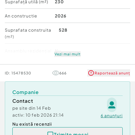
comunică armonios cu terasa și grădina, iar
Suprafață utilă (m²)
230
suprafețele vitrate ample valorifică priveliștile
către lac și împrejurimile naturale. Arhitectura
An constructie
2026
contemporană este completată de balustrade din
sticlă, finisaje premium și terase spațioase
Suprafata construita
528
dedicate vieții în aer liber.
(m²)
SUPRAFEȚE:
Ansamblu rezidențial
Nu
• Suprafață construită totală: 296,85 mp
Vezi mai mult
• Suprafață utilă totală: 230,75 mp
Număr niveluri imobil
2
• Suprafață teren: între 528 - 625 mp
ID:
15478530
666
Raportează anunț
• Suprafață curte: între 371 - 468 mp
Stare
Nouă
• 2 locuri de parcare
Companie
FACILITĂȚI EXCLUSIVE MARINA SNAGOV:
• Loc de acostare pentru ambarcațiune inclus în
Contact
preț
pe site din
14 Feb
• Marină privată destinată exclusiv rezidenților
activ:
10 feb 2026 21:14
6
anunțuri
• Ponton lounge pentru relaxare și socializare
Nu există recenzii
• Piscină privată pentru comunitate
• Zone verzi amenajate și acces direct către lac
Trimite mesaj