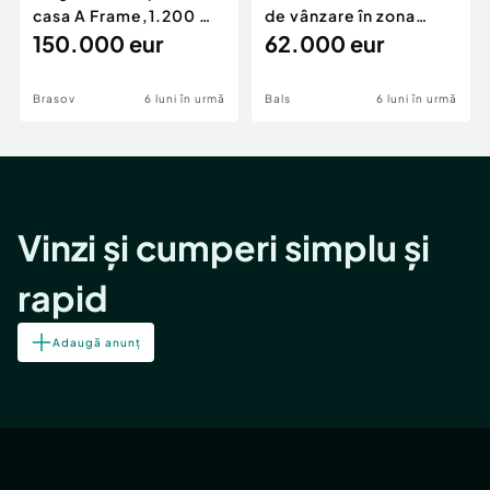
casa A Frame,1.200 mp
de vânzare în zona
teren,deschidere Pia
150.000 eur
Periferie
62.000 eur
Brasov
6 luni în urmă
Bals
6 luni în urmă
Vinzi și cumperi simplu și
rapid
Adaugă anunț