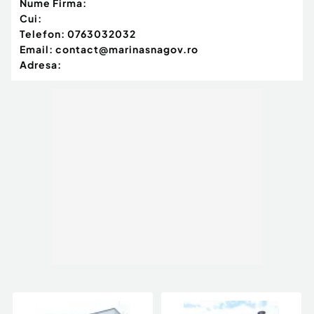
Nume Firma:
Marina Snagov nu este doar un ansamblu
Cui:
rezidențial, ci o comunitate construită în jurul
Telefon:
0763032032
apei, naturii și relaxării. Aici, fiecare zi începe cu
Email:
contact@marinasnagov.ro
priveliști către lac și se încheie într-un cadru
Adresa:
exclusivist, creat pentru cei care apreciază
confortul, intimitatea și un stil de viață premium.
Programează o vizionare și descoperă experiența
unică Marina Snagov.
Număr niveluri imobil:
2
Număr Băi:
mai mult de 3
Posibilitate parcare: Da
Nr. locuri parcare:
2
Curent
Apă
Canalizare
Gaz
Încălzire
Climă