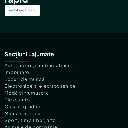
Adaugă anunț
Secțiuni Lajumate
Auto, moto și ambarcațiuni
Imobiliare
Locuri de muncă
Electronice și electrocasnice
Modă și frumusețe
Piese auto
Casă și grădină
Mama și copilul
Sport, timp liber, artă
Animale de companie