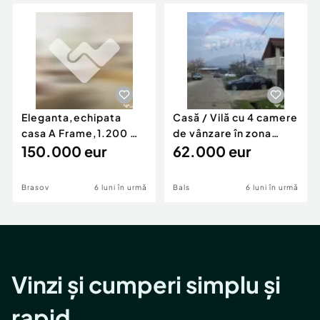
Locuri de munca
Utilaje agricole si industriale
Servicii
Piese auto si accesorii
Animale de companie
Dacia Duster
Afaceri și echipamente profesionale
Inchiriere Bunuri si Vehicule
Eleganta,echipata
Casă / Vilă cu 4 camere
casa A Frame,1.200 mp
de vânzare în zona
teren,deschidere Pia
150.000 eur
Periferie
62.000 eur
Brasov
6 luni în urmă
Bals
6 luni în urmă
Vinzi și cumperi simplu și
rapid