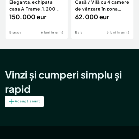
Eleganta,echipata
Casă / Vilă cu 4 camere
casa A Frame,1.200 mp
de vânzare în zona
teren,deschidere Pia
150.000 eur
Periferie
62.000 eur
Brasov
6 luni în urmă
Bals
6 luni în urmă
Vinzi și cumperi simplu și
rapid
Adaugă anunț