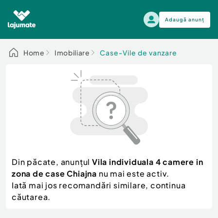
Adaugă anunț
Alege categoria
Home
Imobiliare
Case-Vile de vanzare
Auto, moto si ambarcatiuni
Toate Anunturile
Auto, moto si ambarcatiuni
Imobiliare
Autoturisme
Electronice si electrocasnice
Anvelope si Jante
Casa si gradina
Alege dupa sezon
Piese auto
Scutere - ATV - UTV
Din păcate, anunțul
Vila individuala 4 camere in
Mama si copilul
Autoutilitare
zona de case Chiajna
nu mai este activ.
Moda si frumusete
Ambarcatiuni
Iată mai jos recomandări similare, continua
Sport, timp liber, arta
căutarea.
Camioane - Rulote - Remorci
Agro si Industrie
Motociclete