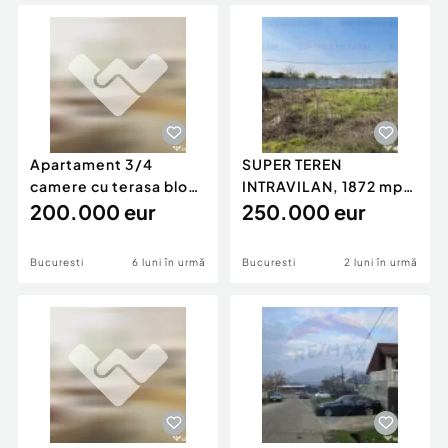
Locuri de munca
Utilaje agricole si industriale
Servicii
Piese auto si accesorii
Animale de companie
Dacia Duster
Afaceri și echipamente profesionale
Inchiriere Bunuri si Vehicule
Apartament 3/4
SUPER TEREN
camere cu terasa bloc
INTRAVILAN, 1872 mp,
nou in zona Lacul Morii
200.000 eur
curte individuala si
250.000 eur
îm...
Bucuresti
6 luni în urmă
Bucuresti
2 luni în urmă