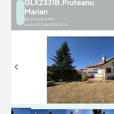
GLX2331B.Pruteanu
Marian
pe site din
4 Mai
activ: 10 Feb 2026 21:14