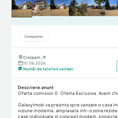
Companie
Ciolpani
,
IF
10.06.2026
Număr de telefon
validat
Descriere anunt
Oferta comision 0. Oferta Exclusiva. Avem che
GalaxyImob va prezinta spre vanzare o casa In
viziune moderna, amplasata intr-o zona reziden
case individuale in concept modern, proiectat