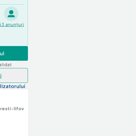
53
anunțuri
ul
alidat
j
lizatorului
resti-Ilfov