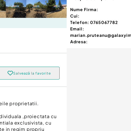
Nume Firma:
Cui:
Telefon:
0765067782
Email:
marian.pruteanu@galaxyi
Adresa:
Salvează la favorite
ile proprietatii.
dividuala ,proiectata cu
tiala exclusivista, cu
e in regim propriu