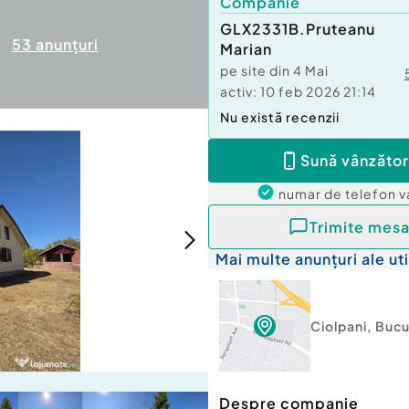
Companie
GLX2331B.Pruteanu
53
anunțuri
Marian
pe site din
4 Mai
activ:
10 feb 2026 21:14
Nu există recenzii
Sună vânzător
numar de telefon
v
Trimite mesa
Mai multe anunțuri ale uti
Ciolpani
,
Bucu
Despre companie