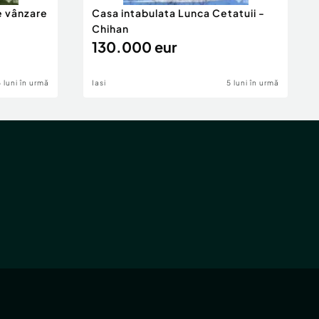
e vânzare
Casa intabulata Lunca Cetatuii -
Chihan
130.000 eur
6 luni în urmă
Iasi
5 luni în urmă