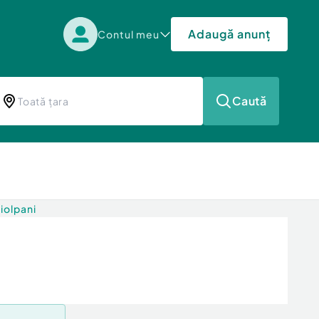
Adaugă anunț
Contul meu
Caută
iolpani