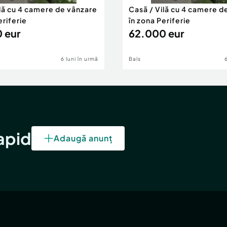
puri sanitare,o baie
ilă cu 4 camere de vânzare
Casă / Vilă cu 4 camere d
a de dus baie , un hol
eriferie
în zona Periferie
ebara , pentru spatii de
 eur
62.000 eur
i usor detasat peretele ,
acum exzista si zona de
6 luni în urmă
Bals
exteriorul casei , in
rapid
Adaugă anunț