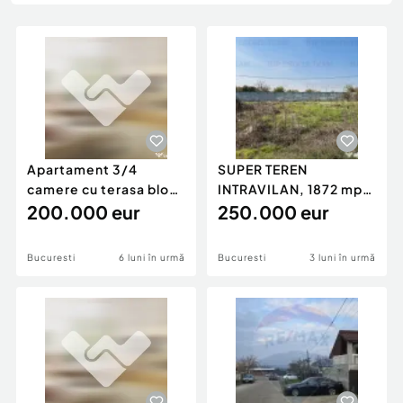
Locuri de munca
Utilaje agricole si industriale
Servicii
Piese auto si accesorii
Animale de companie
Dacia Duster
Afaceri și echipamente profesionale
Inchiriere Bunuri si Vehicule
Apartament 3/4
SUPER TEREN
camere cu terasa bloc
INTRAVILAN, 1872 mp,
nou in zona Lacul Morii
200.000 eur
curte individuala si
250.000 eur
îm...
Bucuresti
6 luni în urmă
Bucuresti
3 luni în urmă