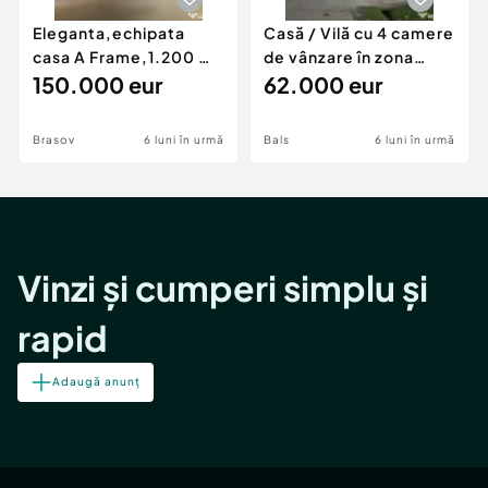
Eleganta,echipata
Casă / Vilă cu 4 camere
casa A Frame,1.200 mp
de vânzare în zona
teren,deschidere Pia
150.000 eur
Periferie
62.000 eur
Brasov
6 luni în urmă
Bals
6 luni în urmă
Vinzi și cumperi simplu și
rapid
Adaugă anunț