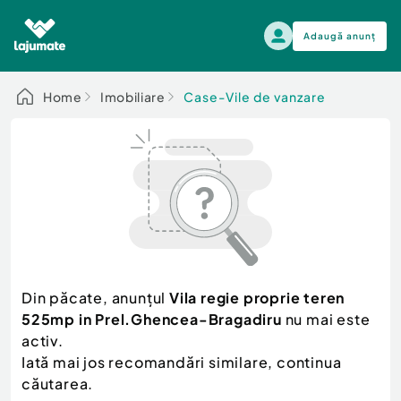
Adaugă anunț
Alege categoria
Home
Imobiliare
Case-Vile de vanzare
Auto, moto si ambarcatiuni
Toate Anunturile
Auto, moto si ambarcatiuni
Imobiliare
Autoturisme
Electronice si electrocasnice
Anvelope si Jante
Casa si gradina
Alege dupa sezon
Piese auto
Scutere - ATV - UTV
Din păcate, anunțul
Vila regie proprie teren
Mama si copilul
Autoutilitare
525mp in Prel.Ghencea-Bragadiru
nu mai este
Moda si frumusete
Ambarcatiuni
activ.
Sport, timp liber, arta
Iată mai jos recomandări similare, continua
Camioane - Rulote - Remorci
Agro si Industrie
căutarea.
Motociclete