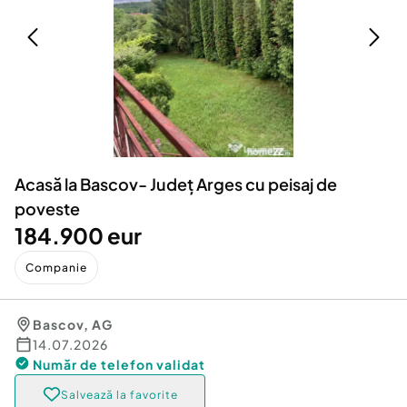
Locuri de munca
Utilaje agricole si industriale
Servicii
Piese auto si accesorii
Animale de companie
Dacia Duster
Afaceri și echipamente profesionale
Inchiriere Bunuri si Vehicule
Acasă la Bascov- Județ Arges cu peisaj de
poveste
184.900 eur
Companie
Bascov
,
AG
14.07.2026
Număr de telefon
validat
Salvează la favorite