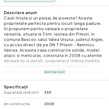
Descriere anunt
Cauti liniște și un peisaj de poveste? Acesta
proprietate perfecta pentru locuit langa padure.
Iti propunem pentru vanzare o proprietate
versatila, situata la 3 km, iesirea din Pitesti, in
comuna Bascov, satul Valea Ursului, judetul Arges,
cu acces direct de pe DN 7 Pitesti - Ramnicu
Valcea. Aceasta casa constructie solida, model
atipic si meticulos, construita in 2008 cu atentie
deosebita la detalii, proprietarul imbina traditia
cu rezistenta moderna, fiind construita din
caramida si sustinută de cadre si stalpi din beton
Vezi mai mult
armat, pentru o structura deosebit de robusta.
Casa individuala are o curte de 1.500 mp,
Specificații
complet imprejmuita cu gard inalt din ciment,
Suprafață utilă (m²)
359
porti din fier electrice cu deschidere pe
telecomanda. -Acoperis de calitate superioara,
realizat din tabla pentru o protectie eficienta la
An constructie
2008
calamitati naturale, înconjurată de natura, cu un