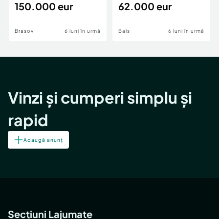
teren,deschidere Pia
150.000 eur
Periferie
62.000 eur
Brasov
6 luni în urmă
Bals
6 luni în urmă
Vinzi și cumperi simplu și
rapid
Adaugă anunț
Secțiuni Lajumate