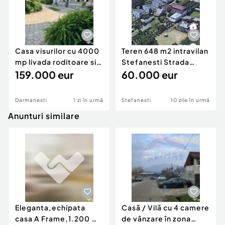
Casa visurilor cu 4000
Teren 648 m2 intravilan
mp livada roditoare si
Stefanesti Strada
gradina Dar...
159.000 eur
Armoniei
60.000 eur
Darmanesti
1 zi în urmă
Stefanesti
10 zile în urmă
Anunturi similare
Eleganta,echipata
Casă / Vilă cu 4 camere
casa A Frame,1.200 mp
de vânzare în zona