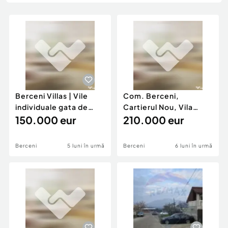
Locuri de munca
Utilaje agricole si industriale
Servicii
Piese auto si accesorii
Animale de companie
Dacia Duster
Afaceri și echipamente profesionale
Inchiriere Bunuri si Vehicule
Berceni Villas | Vile
Com. Berceni,
individuale gata de
Cartierul Nou, Vila
mutare | Ansamblu
150.000 eur
Individuala
210.000 eur
Berceni
5 luni în urmă
Berceni
6 luni în urmă