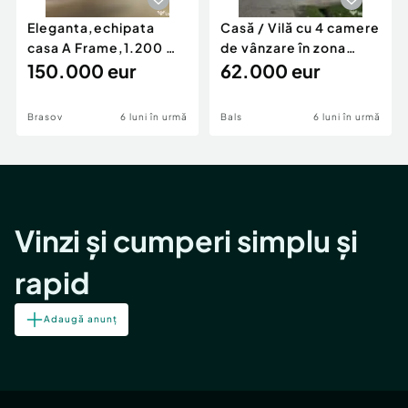
Eleganta,echipata
Casă / Vilă cu 4 camere
casa A Frame,1.200 mp
de vânzare în zona
teren,deschidere Pia
150.000 eur
Periferie
62.000 eur
Brasov
6 luni în urmă
Bals
6 luni în urmă
Vinzi și cumperi simplu și
rapid
Adaugă anunț