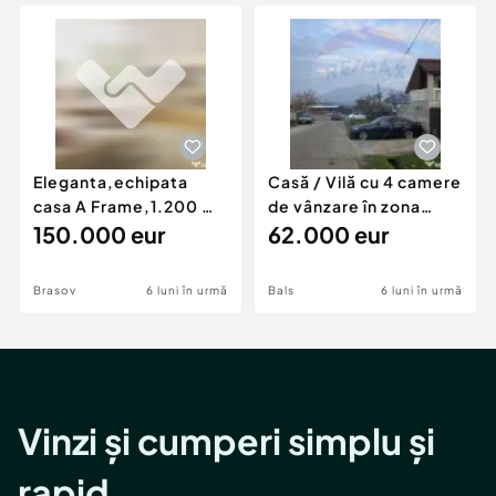
Locuri de munca
Utilaje agricole si industriale
Servicii
Piese auto si accesorii
Animale de companie
Dacia Duster
Afaceri și echipamente profesionale
Inchiriere Bunuri si Vehicule
Eleganta,echipata
Casă / Vilă cu 4 camere
casa A Frame,1.200 mp
de vânzare în zona
teren,deschidere Pia
150.000 eur
Periferie
62.000 eur
Brasov
6 luni în urmă
Bals
6 luni în urmă
Vinzi și cumperi simplu și
rapid