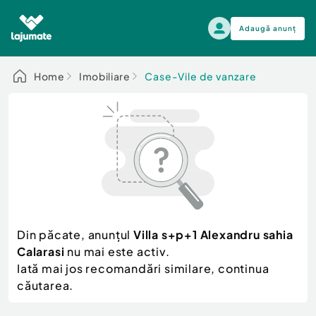
Adaugă anunț
Alege categoria
Home
Imobiliare
Case-Vile de vanzare
Auto, moto si ambarcatiuni
Toate Anunturile
Auto, moto si ambarcatiuni
Imobiliare
Autoturisme
Electronice si electrocasnice
Anvelope si Jante
Casa si gradina
Alege dupa sezon
Piese auto
Scutere - ATV - UTV
Din păcate, anunțul
Villa s+p+1 Alexandru sahia
Mama si copilul
Autoutilitare
Calarasi
nu mai este activ.
Moda si frumusete
Ambarcatiuni
Iată mai jos recomandări similare, continua
Sport, timp liber, arta
căutarea.
Camioane - Rulote - Remorci
Agro si Industrie
Motociclete