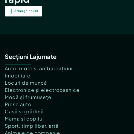
Adaugă anunț
Secțiuni Lajumate
Auto, moto și ambarcațiuni
Imobiliare
Locuri de muncă
Electronice și electrocasnice
Modă și frumusețe
Piese auto
Casă și grădină
Mama și copilul
Sport, timp liber, artă
Animale de companie