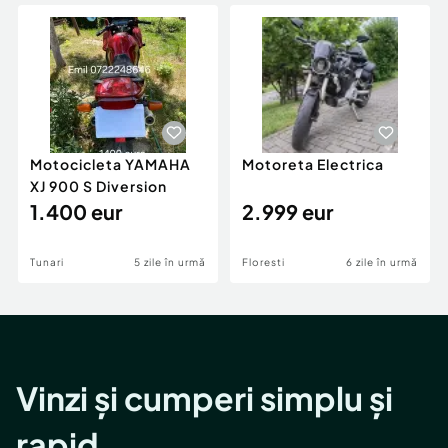
Locuri de munca
Utilaje agricole si industriale
Servicii
Piese auto si accesorii
Animale de companie
Dacia Duster
Afaceri și echipamente profesionale
Inchiriere Bunuri si Vehicule
Motocicleta YAMAHA
Motoreta Electrica
XJ 900 S Diversion
1.400 eur
2.999 eur
Tunari
5 zile în urmă
Floresti
6 zile în urmă
Vinzi și cumperi simplu și
rapid