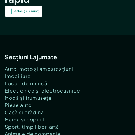
Adaugă anunț
Secțiuni Lajumate
Auto, moto și ambarcațiuni
Imobiliare
Locuri de muncă
Electronice și electrocasnice
Modă și frumusețe
Piese auto
Casă și grădină
Mama și copilul
Sport, timp liber, artă
Animale de companie