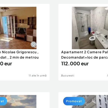
 Nicolae Grigorescu ,
Apartament 2 Camere Pal
at , 2 min de metrou
Decomandat+loc de parc
0 eur
112.000 eur
11 zile în urmă
Bucuresti
vat
Promovat