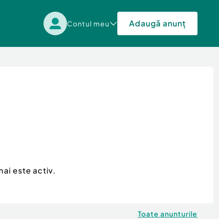
Adaugă anunț
Contul meu
ai este activ.
Toate anunturile