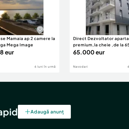
use Mamaia ap 2 camere la
Direct Dezvoltator apar
nga Mega Image
premium,la cheie ,de la 
8 eur
eur
65.000 eur
6 luni în urmă
Navodari
rapid
Adaugă anunț