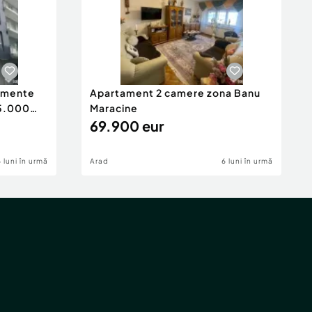
tamente
Apartament 2 camere zona Banu
65.000
Maracine
69.900 eur
6 luni în urmă
Arad
6 luni în urmă