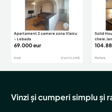
Apartament 2 camere zona Vlaicu
Solid Ho
- Lebada
cheie,la
69.000 eur
104.88
Arad
6 luni în urmă
Mamaia
Vinzi și cumperi simplu și 