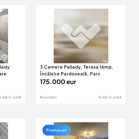
lady
3 Camere Pallady, Terasa 16mp,
are
Încălzire Pardoseală, Parc
175.000 eur
5 zile în urmă
Bucuresti
16 zile în urmă
Promovat