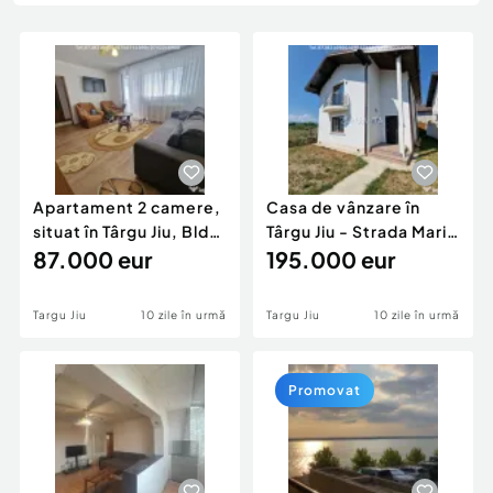
Locuri de munca
Utilaje agricole si industriale
Servicii
Piese auto si accesorii
Animale de companie
Dacia Duster
Afaceri și echipamente profesionale
Inchiriere Bunuri si Vehicule
Apartament 2 camere,
Casa de vânzare în
situat în Târgu Jiu, Bld
Târgu Jiu - Strada Marin
Republicii
87.000 eur
Preda
195.000 eur
Targu Jiu
10 zile în urmă
Targu Jiu
10 zile în urmă
Promovat