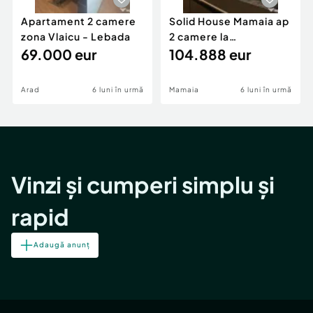
Apartament 2 camere
Solid House Mamaia ap
zona Vlaicu - Lebada
2 camere la
69.000 eur
cheie,langa Mega
104.888 eur
Image
Arad
6 luni în urmă
Mamaia
6 luni în urmă
Vinzi și cumperi simplu și
rapid
Adaugă anunț