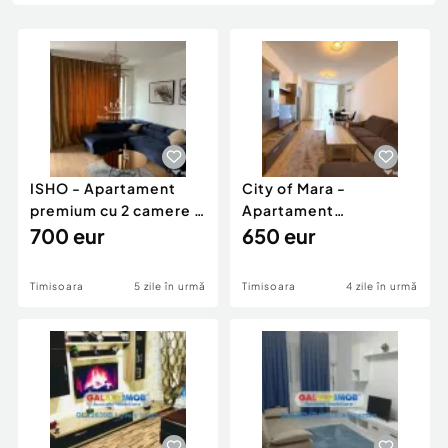
Locuri de munca
Utilaje agricole si industriale
Servicii
Piese auto si accesorii
Animale de companie
Dacia Duster
Afaceri și echipamente profesionale
Inchiriere Bunuri si Vehicule
ISHO - Apartament
City of Mara -
premium cu 2 camere -
Apartament
vedere la apus - ...
700 eur
petfriendly cu 2
650 eur
camere si parc...
Timisoara
5 zile în urmă
Timisoara
4 zile în urmă