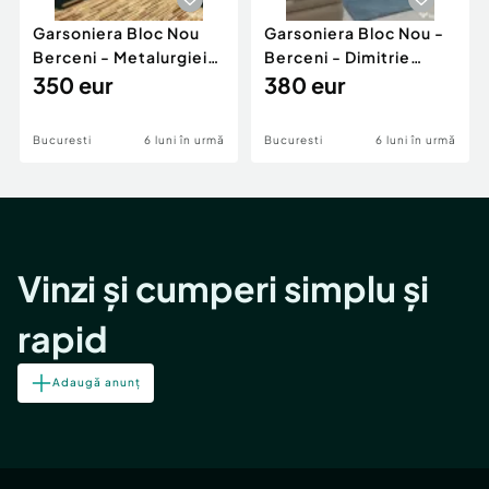
Garsoniera Bloc Nou
Garsoniera Bloc Nou -
Berceni - Metalurgiei
Berceni - Dimitrie
Park - Postalionul
350 eur
Leonida
380 eur
Bucuresti
6 luni în urmă
Bucuresti
6 luni în urmă
Vinzi și cumperi simplu și
rapid
Adaugă anunț