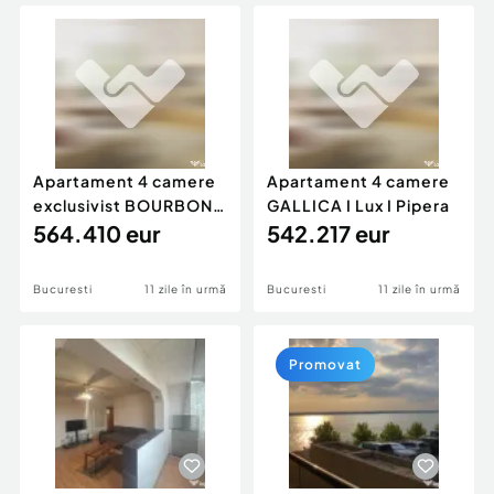
Locuri de munca
Utilaje agricole si industriale
Servicii
Piese auto si accesorii
Animale de companie
Dacia Duster
Afaceri și echipamente profesionale
Inchiriere Bunuri si Vehicule
Apartament 4 camere
Apartament 4 camere
exclusivist BOURBON
GALLICA I Lux I Pipera
ROSE I Iancu Nicolae
564.410 eur
542.217 eur
Bucuresti
11 zile în urmă
Bucuresti
11 zile în urmă
Promovat