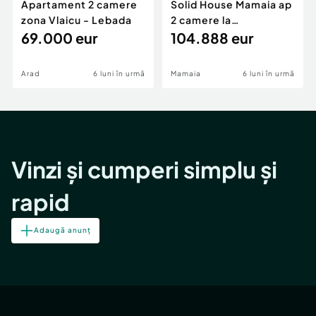
Apartament 2 camere
Solid House Mamaia ap
zona Vlaicu - Lebada
2 camere la
69.000 eur
cheie,langa Mega
104.888 eur
Image
Arad
6 luni în urmă
Mamaia
6 luni în urmă
Vinzi și cumperi simplu și
rapid
Adaugă anunț