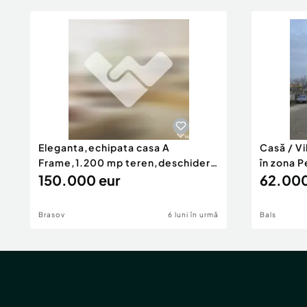
Eleganta,echipata casa A
Casă / V
Frame,1.200 mp teren,deschidere
în zona P
Pia
150.000 eur
62.000
Brasov
6 luni în urmă
Bals