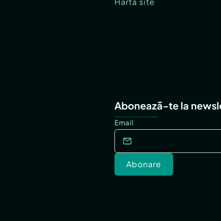
Hartă site
Abonează-te la newsl
Email
Abonare