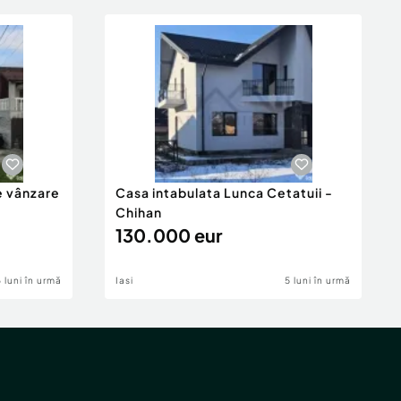
e vânzare
Casa intabulata Lunca Cetatuii -
Chihan
130.000 eur
6 luni în urmă
Iasi
5 luni în urmă