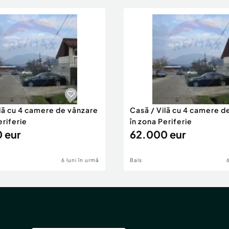
ilă cu 4 camere de vânzare
Casă / Vilă cu 4 camere d
eriferie
în zona Periferie
 eur
62.000 eur
6 luni în urmă
Bals