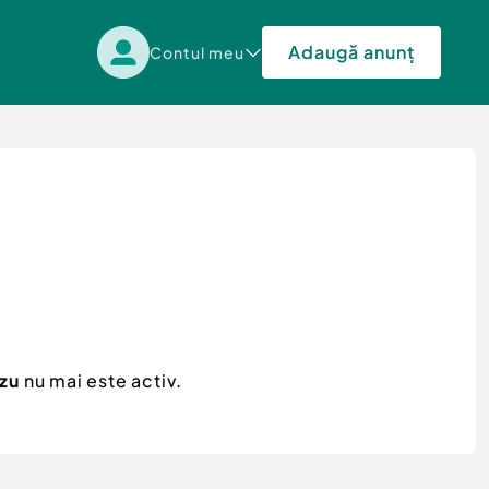
Adaugă anunț
Contul meu
ezu
nu mai este activ.