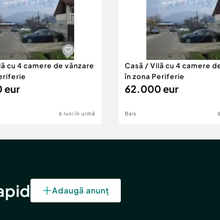
ilă cu 4 camere de vânzare
Casă / Vilă cu 4 camere d
eriferie
în zona Periferie
 eur
62.000 eur
6 luni în urmă
Bals
rapid
Adaugă anunț