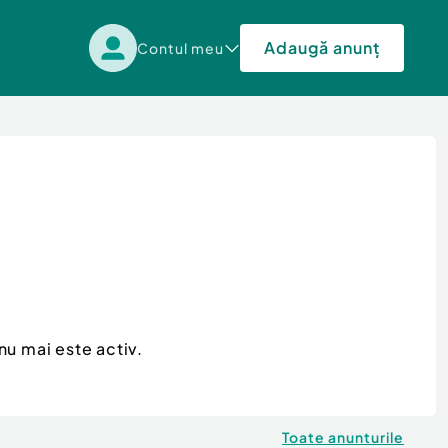
Adaugă anunț
Contul meu
nu mai este activ.
Toate anunturile