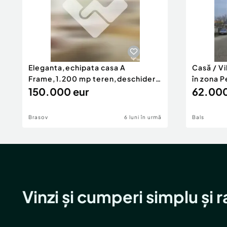
Eleganta,echipata casa A
Casă / V
Frame,1.200 mp teren,deschidere
în zona P
Pia
150.000 eur
62.000
Brasov
6 luni în urmă
Bals
Vinzi și cumperi simplu și 