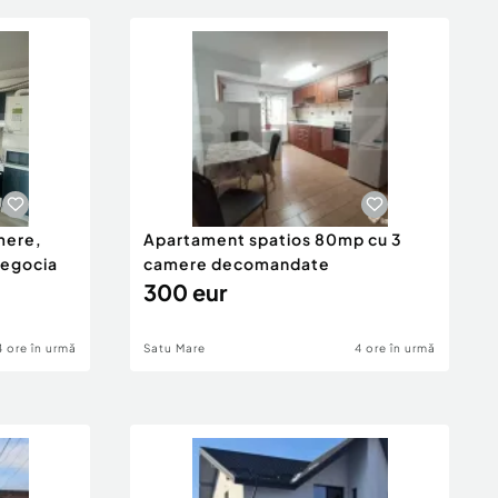
mere,
Apartament spatios 80mp cu 3
negocia
camere decomandate
300 eur
4 ore în urmă
Satu Mare
4 ore în urmă