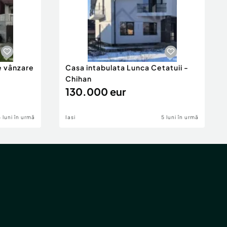
e vânzare
Casa intabulata Lunca Cetatuii -
Chihan
130.000 eur
6 luni în urmă
Iasi
5 luni în urmă