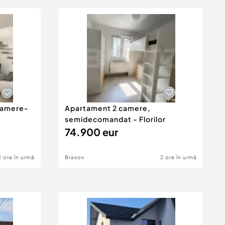
 camere-
Apartament 2 camere,
semidecomandat - Florilor
74.900 eur
2 ore în urmă
Brasov
2 ore în urmă