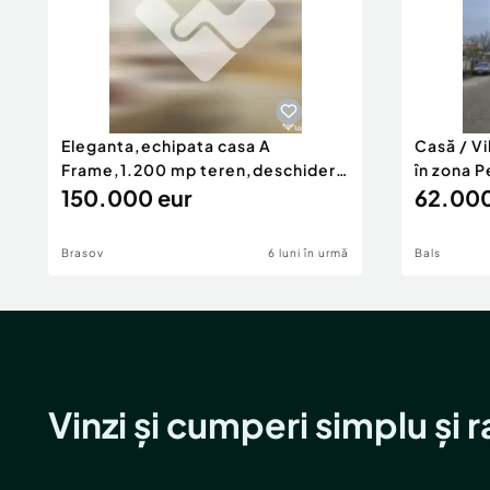
Eleganta,echipata casa A
Casă / V
Frame,1.200 mp teren,deschidere
în zona P
Pia
150.000 eur
62.000
Brasov
6 luni în urmă
Bals
Vinzi și cumperi simplu și 