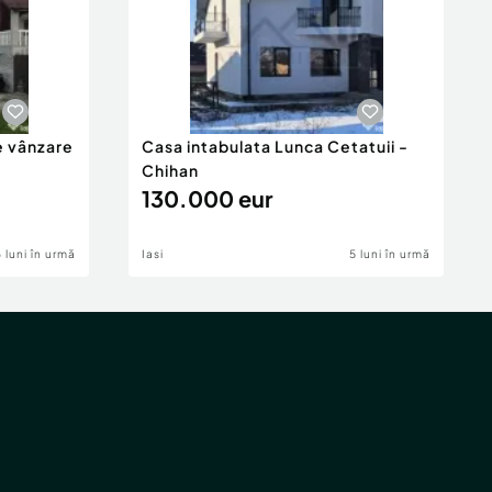
e vânzare
Casa intabulata Lunca Cetatuii -
Chihan
130.000 eur
6 luni în urmă
Iasi
5 luni în urmă