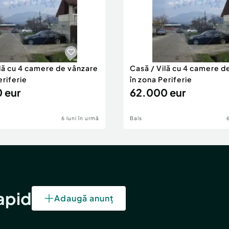
ilă cu 4 camere de vânzare
Casă / Vilă cu 4 camere d
eriferie
în zona Periferie
 eur
62.000 eur
6 luni în urmă
Bals
rapid
Adaugă anunț