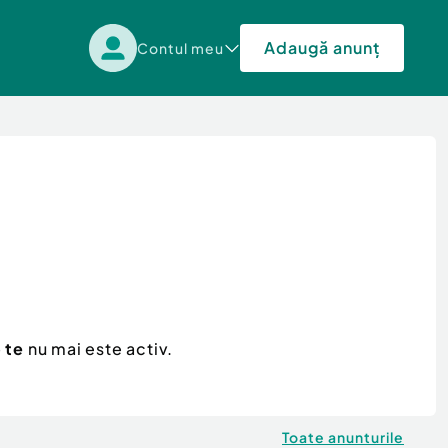
Adaugă anunț
Contul meu
 te
nu mai este activ.
Toate anunturile