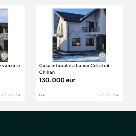
e vânzare
Casa intabulata Lunca Cetatuii -
Chihan
130.000 eur
6 luni în urmă
Iasi
5 luni în urmă