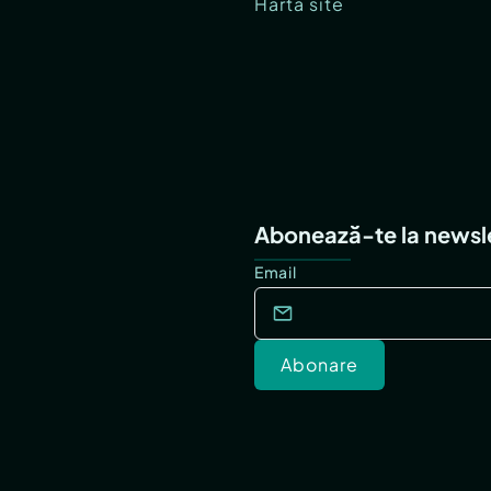
Hartă site
Abonează-te la newsl
Email
Abonare