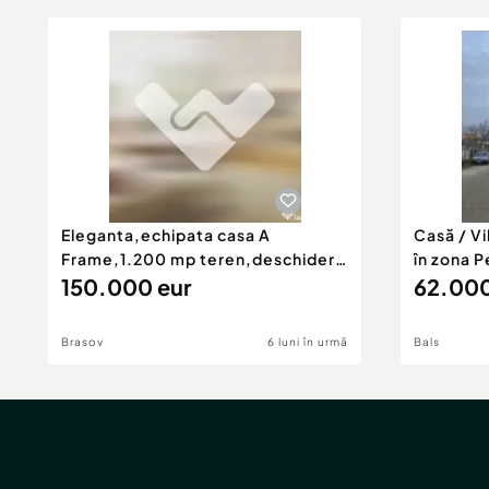
Eleganta,echipata casa A
Casă / V
Frame,1.200 mp teren,deschidere
în zona P
Pia
150.000 eur
62.000
Brasov
6 luni în urmă
Bals