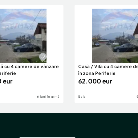
ilă cu 4 camere de vânzare
Casă / Vilă cu 4 camere d
eriferie
în zona Periferie
 eur
62.000 eur
6 luni în urmă
Bals