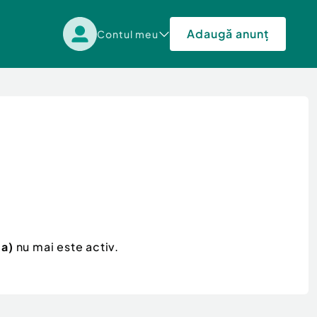
Adaugă anunț
Contul meu
ta)
nu mai este activ.