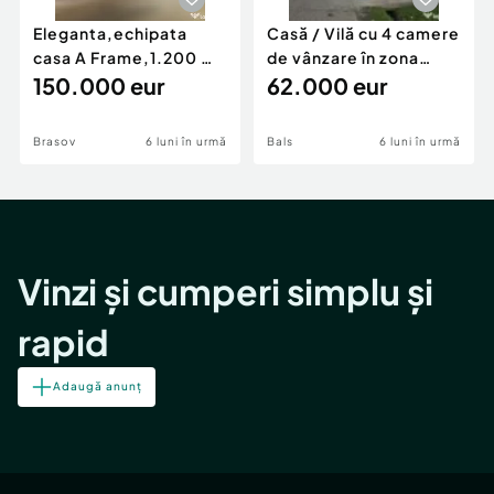
Eleganta,echipata
Casă / Vilă cu 4 camere
casa A Frame,1.200 mp
de vânzare în zona
teren,deschidere Pia
150.000 eur
Periferie
62.000 eur
Brasov
6 luni în urmă
Bals
6 luni în urmă
Vinzi și cumperi simplu și
rapid
Adaugă anunț