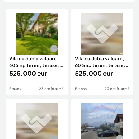
Locuri de munca
Utilaje agricole si industriale
Servicii
Piese auto si accesorii
Animale de companie
Dacia Duster
Afaceri și echipamente profesionale
Inchiriere Bunuri si Vehicule
Vila cu dubla valoare,
Vila cu dubla valoare,
606mp teren, terase:
606mp teren, terase:
Resedinta si sau
525.000 eur
Resedinta si sau
525.000 eur
Brasov
23 ore în urmă
Brasov
23 ore în urmă