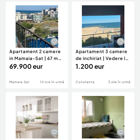
Locuri de munca
Utilaje agricole si industriale
Servicii
Piese auto si accesorii
Animale de companie
Dacia Duster
Afaceri și echipamente profesionale
Inchiriere Bunuri si Vehicule
Apartament 2 camere
Apartament 3 camere
in Mamaia-Sat | 67 mp |
de inchiriat | Vedere la
Vedere la mare |
69.900 eur
mare | Plaja Re
1.200 eur
Mamaia Sat
14 ore în urmă
Constanta
3 zile în urmă