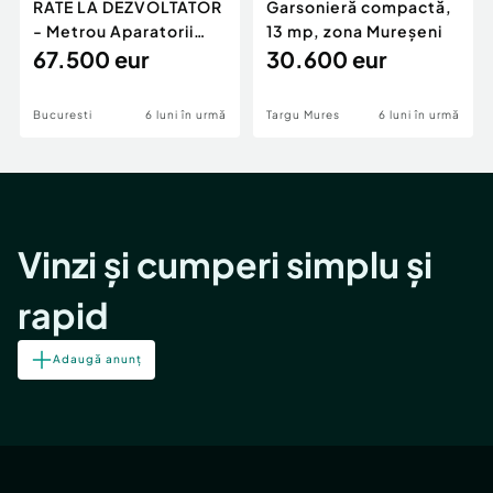
RATE LA DEZVOLTATOR
Garsonieră compactă,
- Metrou Aparatorii
13 mp, zona Mureșeni
Patriei -
67.500 eur
30.600 eur
Bucuresti
6 luni în urmă
Targu Mures
6 luni în urmă
Vinzi și cumperi simplu și
rapid
Adaugă anunț