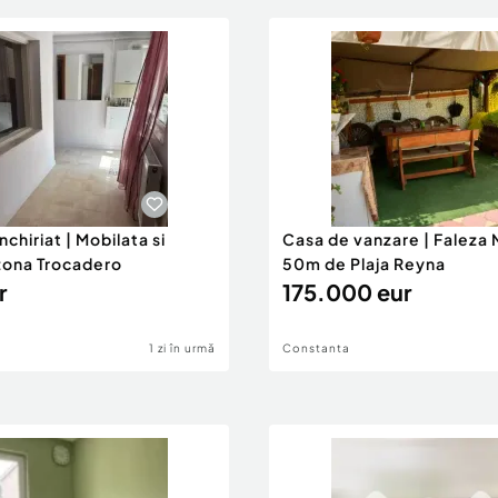
nchiriat | Mobilata si
Casa de vanzare | Faleza 
 zona Trocadero
50m de Plaja Reyna
r
175.000 eur
1 zi în urmă
Constanta