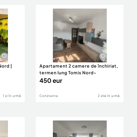
Nord |
Apartament 2 camere de închiriat,
termen lung Tomis Nord–
450 eur
1 zi în urmă
Constanta
2 zile în urmă