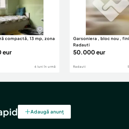
ră compactă, 13 mp, zona
Garsoniera , bloc nou , fin
Radauti
 eur
50.000 eur
6 luni în urmă
Radauti
rapid
Adaugă anunț