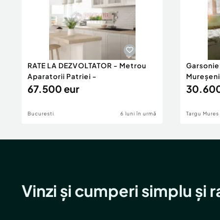
RATE LA DEZVOLTATOR - Metrou
Garsonie
Aparatorii Patriei -
Mureșeni
67.500 eur
30.600
Bucuresti
6 luni în urmă
Targu Mures
Vinzi și cumperi simplu și 