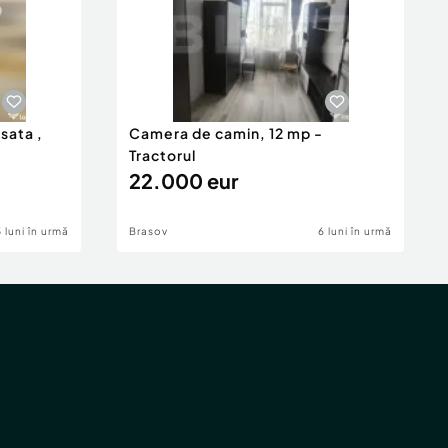
isata ,
Camera de camin, 12 mp -
Tractorul
22.000 eur
5 luni în urmă
Brasov
6 luni în urmă