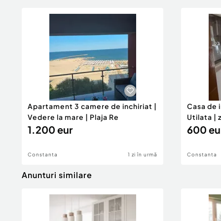
Apartament 3 camere de inchiriat |
Casa de i
Vedere la mare | Plaja Re
Utilata |
1.200 eur
600 eu
Constanta
1 zi în urmă
Constanta
Anunturi similare