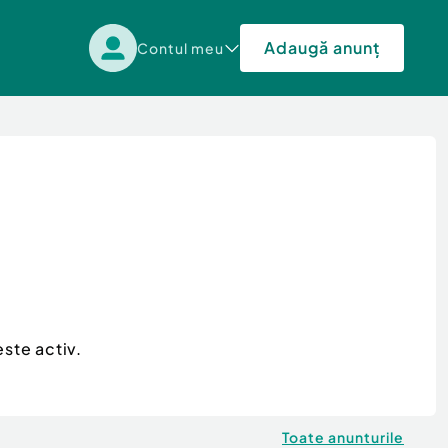
Adaugă anunț
Contul meu
ste activ.
Toate anunturile