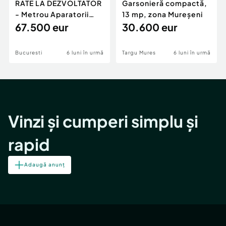
RATE LA DEZVOLTATOR
Garsonieră compactă,
- Metrou Aparatorii
13 mp, zona Mureșeni
Patriei -
67.500 eur
30.600 eur
Bucuresti
6 luni în urmă
Targu Mures
6 luni în urmă
Vinzi și cumperi simplu și
rapid
Adaugă anunț