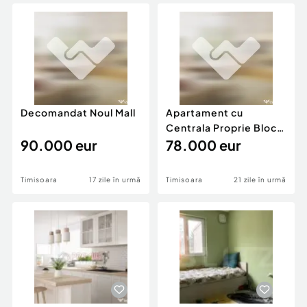
Locuri de munca
Utilaje agricole si industriale
Servicii
Piese auto si accesorii
Animale de companie
Dacia Duster
Afaceri și echipamente profesionale
Inchiriere Bunuri si Vehicule
Decomandat Noul Mall
Apartament cu
Centrala Proprie Bloc
90.000 eur
Izolat
78.000 eur
Timisoara
17 zile în urmă
Timisoara
21 zile în urmă