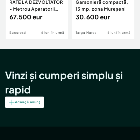
RATE LA DEZVOLTATOR
Garsonieră compactă,
- Metrou Aparatorii
13 mp, zona Mureșeni
Patriei -
67.500 eur
30.600 eur
Bucuresti
6 luni în urmă
Targu Mures
6 luni în urmă
Vinzi și cumperi simplu și
rapid
Adaugă anunț