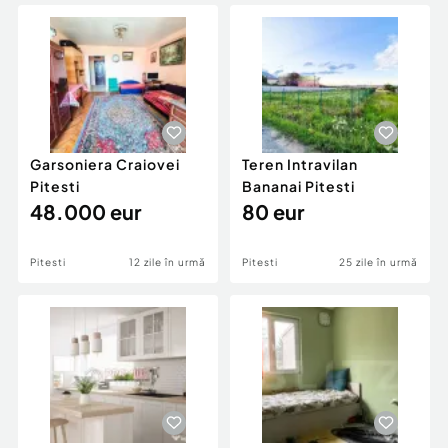
Locuri de munca
Utilaje agricole si industriale
Servicii
Piese auto si accesorii
Animale de companie
Dacia Duster
Afaceri și echipamente profesionale
Inchiriere Bunuri si Vehicule
Garsoniera Craiovei
Teren Intravilan
Pitesti
Bananai Pitesti
48.000 eur
80 eur
Pitesti
12 zile în urmă
Pitesti
25 zile în urmă