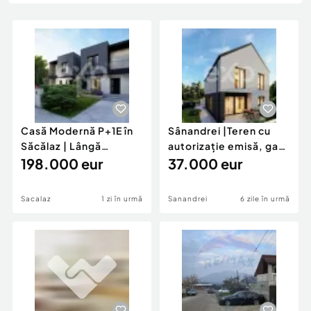
Locuri de munca
Utilaje agricole si industriale
Servicii
Piese auto si accesorii
Animale de companie
Dacia Duster
Afaceri și echipamente profesionale
Inchiriere Bunuri si Vehicule
Casă Modernă P+1E în
Sânandrei |Teren cu
Săcălaz | Lângă
autorizație emisă, gata
Cartierul Primă
198.000 eur
de construit
37.000 eur
Sacalaz
1 zi în urmă
Sanandrei
6 zile în urmă