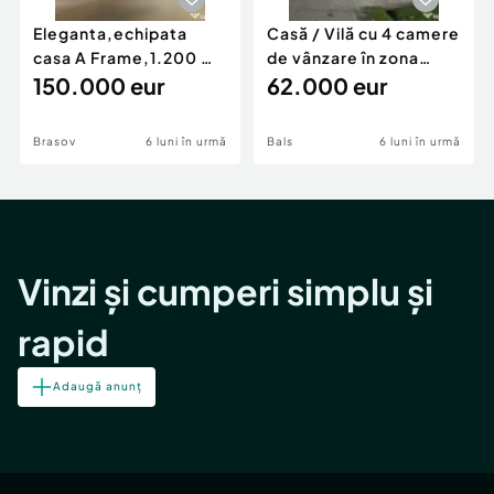
Eleganta,echipata
Casă / Vilă cu 4 camere
casa A Frame,1.200 mp
de vânzare în zona
teren,deschidere Pia
150.000 eur
Periferie
62.000 eur
Brasov
6 luni în urmă
Bals
6 luni în urmă
Vinzi și cumperi simplu și
rapid
Adaugă anunț