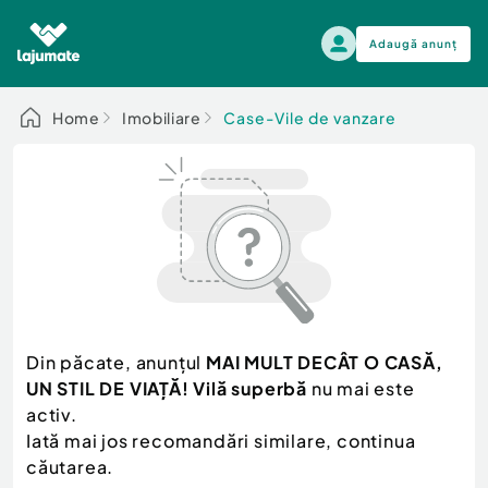
Adaugă anunț
Alege categoria
Home
Imobiliare
Case-Vile de vanzare
Auto, moto si ambarcatiuni
Toate Anunturile
Auto, moto si ambarcatiuni
Imobiliare
Autoturisme
Electronice si electrocasnice
Anvelope si Jante
Casa si gradina
Alege dupa sezon
Piese auto
Scutere - ATV - UTV
Din păcate, anunțul
MAI MULT DECÂT O CASĂ,
Mama si copilul
Autoutilitare
UN STIL DE VIAȚĂ! Vilă superbă
nu mai este
Moda si frumusete
Ambarcatiuni
activ.
Sport, timp liber, arta
Iată mai jos recomandări similare, continua
Camioane - Rulote - Remorci
Agro si Industrie
căutarea.
Motociclete