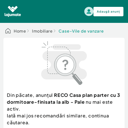
Adaugă anunț
Alege categoria
Home
Imobiliare
Case-Vile de vanzare
Auto, moto si ambarcatiuni
Toate Anunturile
Auto, moto si ambarcatiuni
Imobiliare
Autoturisme
Electronice si electrocasnice
Anvelope si Jante
Casa si gradina
Alege dupa sezon
Piese auto
Scutere - ATV - UTV
Din păcate, anunțul
RECO Casa plan parter cu 3
Mama si copilul
Autoutilitare
dormitoare-finisata la alb - Pale
nu mai este
Moda si frumusete
Ambarcatiuni
activ.
Sport, timp liber, arta
Iată mai jos recomandări similare, continua
Camioane - Rulote - Remorci
Agro si Industrie
căutarea.
Motociclete