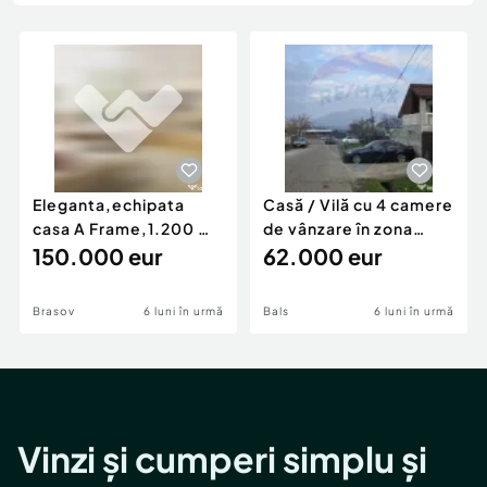
Locuri de munca
Utilaje agricole si industriale
Servicii
Piese auto si accesorii
Animale de companie
Dacia Duster
Afaceri și echipamente profesionale
Inchiriere Bunuri si Vehicule
Eleganta,echipata
Casă / Vilă cu 4 camere
casa A Frame,1.200 mp
de vânzare în zona
teren,deschidere Pia
150.000 eur
Periferie
62.000 eur
Brasov
6 luni în urmă
Bals
6 luni în urmă
Vinzi și cumperi simplu și