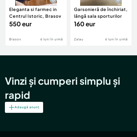
Eleganta si farmec in
Garsonieră de închiriat,
Centrul Istoric, Brasov
lângă sala sporturilor
550 eur
160 eur
Brasov
6 luni în urmă
Zalau
6 luni în urmă
Vinzi și cumperi simplu și
rapid
Adaugă anunț