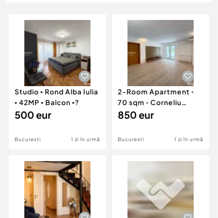
Locuri de munca
Utilaje agricole si industriale
Servicii
Piese auto si accesorii
Animale de companie
Dacia Duster
Afaceri și echipamente profesionale
Inchiriere Bunuri si Vehicule
Studio ▪️ Rond Alba Iulia
2-Room Apartment ◦
▪️ 42MP ▪️ Balcon ▪?
70 sqm ◦ Corneliu
500 eur
Coposu Boulevard ??
850 eur
Bucuresti
1 zi în urmă
Bucuresti
1 zi în urmă