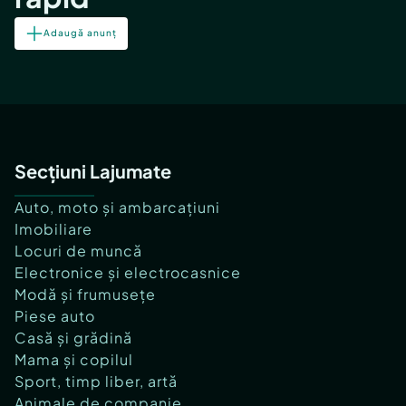
Adaugă anunț
Secțiuni Lajumate
Auto, moto și ambarcațiuni
Imobiliare
Locuri de muncă
Electronice și electrocasnice
Modă și frumusețe
Piese auto
Casă și grădină
Mama și copilul
Sport, timp liber, artă
Animale de companie