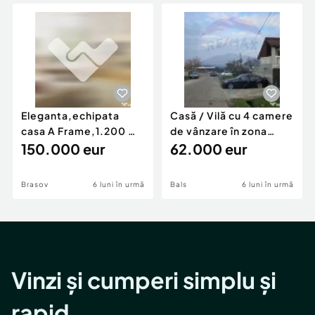
Locuri de munca
Utilaje agricole si industriale
Servicii
Piese auto si accesorii
Animale de companie
Dacia Duster
Afaceri și echipamente profesionale
Inchiriere Bunuri si Vehicule
Eleganta,echipata
Casă / Vilă cu 4 camere
casa A Frame,1.200 mp
de vânzare în zona
teren,deschidere Pia
150.000 eur
Periferie
62.000 eur
Brasov
6 luni în urmă
Bals
6 luni în urmă
Vinzi și cumperi simplu și
rapid