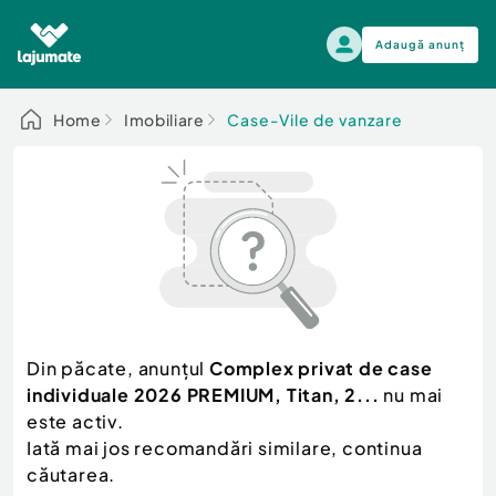
Adaugă anunț
Alege categoria
Home
Imobiliare
Case-Vile de vanzare
Auto, moto si ambarcatiuni
Toate Anunturile
Auto, moto si ambarcatiuni
Imobiliare
Autoturisme
Electronice si electrocasnice
Anvelope si Jante
Casa si gradina
Alege dupa sezon
Piese auto
Scutere - ATV - UTV
Din păcate, anunțul
Complex privat de case
Mama si copilul
Autoutilitare
individuale 2026 PREMIUM, Titan, 2...
nu mai
Moda si frumusete
Ambarcatiuni
este activ.
Sport, timp liber, arta
Iată mai jos recomandări similare, continua
Camioane - Rulote - Remorci
Agro si Industrie
căutarea.
Motociclete