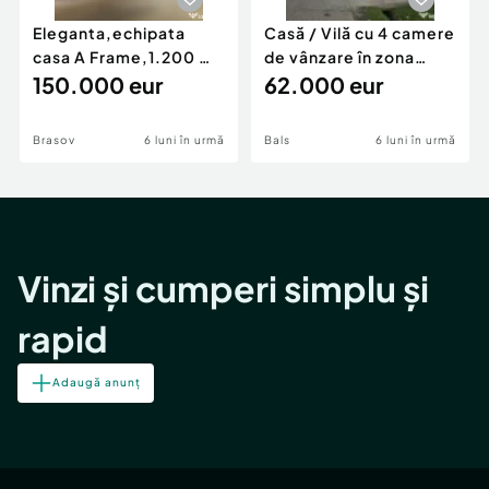
Eleganta,echipata
Casă / Vilă cu 4 camere
casa A Frame,1.200 mp
de vânzare în zona
teren,deschidere Pia
150.000 eur
Periferie
62.000 eur
Brasov
6 luni în urmă
Bals
6 luni în urmă
Vinzi și cumperi simplu și
rapid
Adaugă anunț