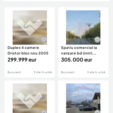
Locuri de munca
Utilaje agricole si industriale
Servicii
Piese auto si accesorii
Animale de companie
Dacia Duster
Afaceri și echipamente profesionale
Inchiriere Bunuri si Vehicule
Duplex 4 camere
Spatiu comercial la
Dristor bloc nou 2005
vanzare bd Unirii,
299.999 eur
inchiriat
305.000 eur
Bucuresti
9 zile în urmă
Bucuresti
5 zile în urmă