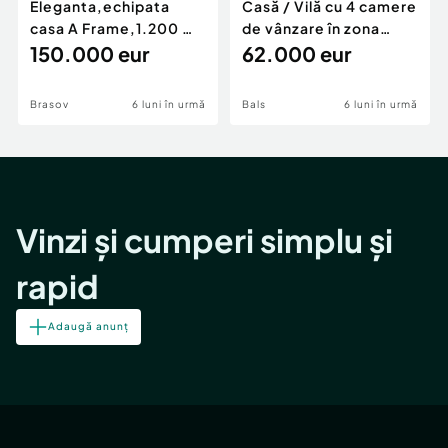
Eleganta,echipata
Casă / Vilă cu 4 camere
casa A Frame,1.200 mp
de vânzare în zona
teren,deschidere Pia
150.000 eur
Periferie
62.000 eur
Brasov
6 luni în urmă
Bals
6 luni în urmă
Vinzi și cumperi simplu și
rapid
Adaugă anunț