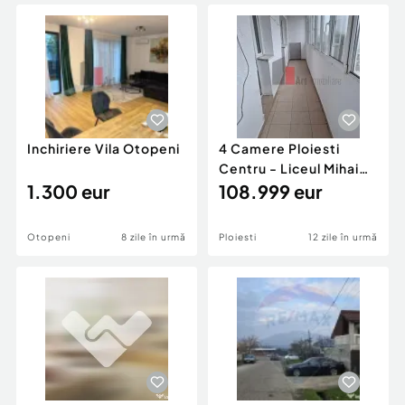
Locuri de munca
Utilaje agricole si industriale
Servicii
Piese auto si accesorii
Animale de companie
Dacia Duster
Afaceri și echipamente profesionale
Inchiriere Bunuri si Vehicule
Inchiriere Vila Otopeni
4 Camere Ploiesti
Centru - Liceul Mihai
1.300 eur
Viteazul
108.999 eur
Otopeni
8 zile în urmă
Ploiesti
12 zile în urmă