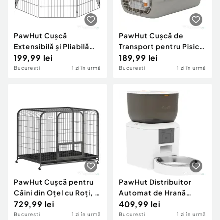
PawHut Cușcă
PawHut Cușcă de
Extensibilă și Pliabilă
Transport pentru Pisici
pentru Câini, 100 x 100
199,99 lei
și Câini Mici până la 4 kg
189,99 lei
x 60 cm, Negru
din Plastic, cu
Bucuresti
1 zi în urmă
Bucuresti
1 zi în urmă
Fereastră Superioară,
49x32x31 cm, Gri
PawHut Cușcă pentru
PawHut Distribuitor
Câini din Oțel cu Roți, 3
Automat de Hrană
Uși, Tăviță Detașabilă și
729,99 lei
pentru Pisici și Câini 4L,
409,99 lei
Sistem de Închidere
WiFi 2,4G, Control din
Bucuresti
1 zi în urmă
Bucuresti
1 zi în urmă