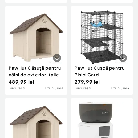
Sigur, Negru
Aplicație cu Cameră,
Bol, Alb
PawHut Căsuță pentru
PawHut Cușcă pentru
câini de exterior, talie
Pisici Gard
mare și XL, căsuță din
489,99 lei
Personalizabil pe 3
279,99 lei
plastic impermeabil cu
Niveluri, 105 cm, Negru
Bucuresti
1 zi în urmă
Bucuresti
1 zi în urmă
bază ridicată, ferestre
și acoperiș înclinat
pentru grădină, curte,
terasă, casă,
102x94x103 cm, Bej