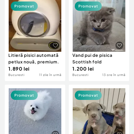
Locuri de munca
Utilaje agricole si industriale
Promovat
Promovat
Servicii
Piese auto si accesorii
Animale de companie
Dacia Duster
Afaceri și echipamente profesionale
Inchiriere Bunuri si Vehicule
Litieră pisici automată
Vand pui de pisica
petlux nouă, premium.
Scottish fold
1.890 lei
1.200 lei
Bucuresti
11 zile în urmă
Bucuresti
13 ore în urmă
Promovat
Promovat