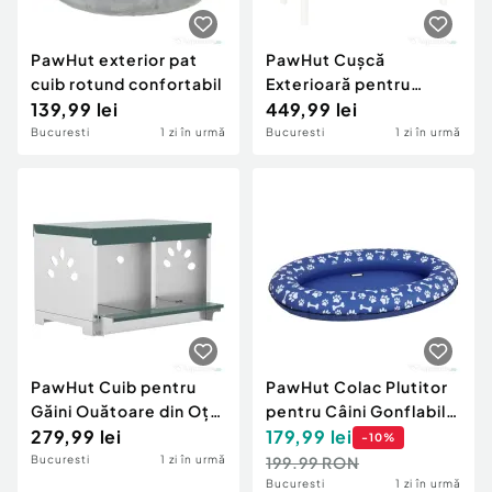
PawHut exterior pat
PawHut Cușcă
cuib rotund confortabil
Exterioară pentru
139,99 lei
Iepuri din Lemn de Pin
449,99 lei
cu Acoperiș Rabatabil,
Bucuresti
1 zi în urmă
Bucuresti
1 zi în urmă
Lemn de pin, Gri
PawHut Cuib pentru
PawHut Colac Plutitor
Găini Ouătoare din Oțel
pentru Câini Gonflabil,
cu 2 Compartimente,
279,99 lei
Pliabil, pentru Câini
179,99
lei
-
10
%
Bază Ridicată,
Mici și Medii, Albastru
Bucuresti
1 zi în urmă
199.99 RON
Acoperiș și Orificii de
Bucuresti
1 zi în urmă