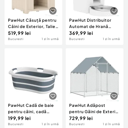
PawHut Căsuță pentru
PawHut Distribuitor
Câini de Exterior, Talie
Automat de Hrană
Medie și Mare, Căsuță
519,99 lei
pentru Pisici 4L, WiFi
369,99 lei
din Plastic
2.4G, Control App cu
Bucuresti
1 zi în urmă
Bucuresti
1 zi în urmă
Impermeabilă cu Bază
Înregistrare 10s, Bol,
Ridicată, Ferestre și
Alb
Acoperiș Înclinat
pentru Grădină,
Balcon, Terasă,
88x78x89 cm, Bej
PawHut Cadă de baie
PawHut Adăpost
pentru câini, cadă
pentru Găini de Exterior
pliabilă portabilă cu
199,99 lei
cu Acoperiș și
729,99 lei
orificiu de scurgere,
Încuietori, din Oțel
Bucuresti
1 zi în urmă
Bucuresti
1 zi în urmă