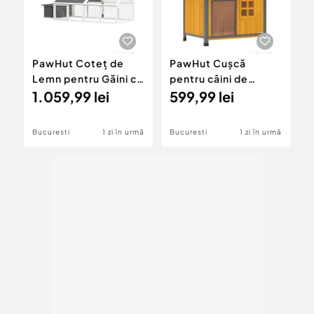
PawHut Coteț de
PawHut Cușcă
P
Lemn pentru Găini cu
pentru câini de
p
Cuibar și Acoperiș
1.059,99 lei
exterior din lemn și
599,99 lei
P
2
Rabatabil, pentru 4-
oțel rezistent la
P
8 Găini
mușcături, cu
L
Bucuresti
1 zi în urmă
Bucuresti
1 zi în urmă
B
acoperiș rabatabil și
D
perdea pentru ușă,
S
galben
P
C