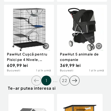
pentru câini mici și pui,
Zincat, 2x2x2 m,
gri
Argintiu
PawHut Cușcă pentru
PawHut 5 animale de
Pisici pe 4 Nivele,
companie
Cușcă Mare din Metal
609,99 lei
369,99 lei
cu Roți, Negru
Bucuresti
1 zi în urmă
Bucuresti
1 zi în urmă
1
...
22
Te-ar putea interesa si