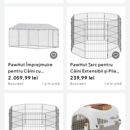
PawHut Împrejmuire
PawHut Țarc pentru
pentru Câini cu
Câini Extensibil și Pliabil
Acoperiș Impermeabil,
2.059,99 lei
din Metal 50x80 cm
239,99 lei
4x2,3x2 m, Argintiu
Negru
Bucuresti
1 zi în urmă
Bucuresti
1 zi în urmă