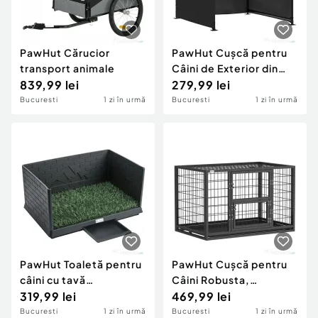
PawHut Cărucior
PawHut Cușcă pentru
transport animale
Câini de Exterior din
839,99 lei
Material Oxford,
279,99 lei
pentru Câini de Talie
Bucuresti
1 zi în urmă
Bucuresti
1 zi în urmă
Mică, Medie și Mare,
Negru
PawHut Toaletă pentru
PawHut Cușcă pentru
câini cu tavă
Câini Robusta,
detașabilă, 75 x 51 x
319,99 lei
94x60x64 cm, cu Tavă
469,99 lei
36,5 cm
Detașabilă.
Bucuresti
1 zi în urmă
Bucuresti
1 zi în urmă