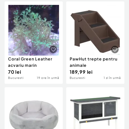
Coral Green Leather
PawHut trepte pentru
acvariu marin
animale
70 lei
189,99 lei
Bucuresti
19 ore în urmă
Bucuresti
1 zi în urmă