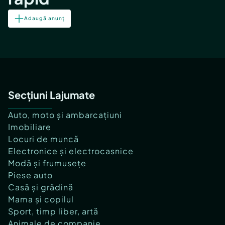
Adaugă anunț
Secțiuni Lajumate
Auto, moto și ambarcațiuni
Imobiliare
Locuri de muncă
Electronice și electrocasnice
Modă și frumusețe
Piese auto
Casă și grădină
Mama și copilul
Sport, timp liber, artă
Animale de companie