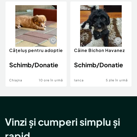
Locuri de munca
Utilaje agricole si industriale
Servicii
Piese auto si accesorii
Animale de companie
Dacia Duster
Afaceri și echipamente profesionale
Inchiriere Bunuri si Vehicule
Cățeluș pentru adoptie
Câine Bichon Havanez
Schimb/Donatie
Schimb/Donatie
Chiajna
10 ore în urmă
Ianca
5 zile în urmă
Vinzi și cumperi simplu și
rapid