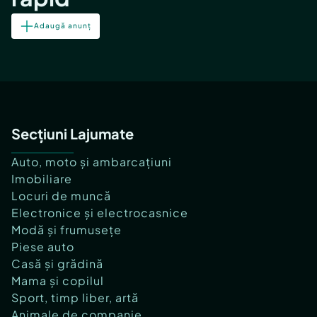
Adaugă anunț
Secțiuni Lajumate
Auto, moto și ambarcațiuni
Imobiliare
Locuri de muncă
Electronice și electrocasnice
Modă și frumusețe
Piese auto
Casă și grădină
Mama și copilul
Sport, timp liber, artă
Animale de companie