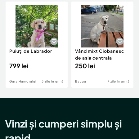
Locuri de munca
Utilaje agricole si industriale
Servicii
Piese auto si accesorii
Animale de companie
Dacia Duster
Afaceri și echipamente profesionale
Inchiriere Bunuri si Vehicule
Puiuți de Labrador
Vând mixt Ciobanesc
de asia centrala
799 lei
250 lei
Gura Humorului
5 zile în urmă
Bacau
7 zile în urmă
Vinzi și cumperi simplu și
rapid