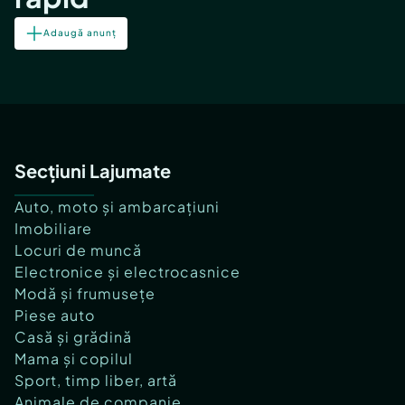
Adaugă anunț
Secțiuni Lajumate
Auto, moto și ambarcațiuni
Imobiliare
Locuri de muncă
Electronice și electrocasnice
Modă și frumusețe
Piese auto
Casă și grădină
Mama și copilul
Sport, timp liber, artă
Animale de companie