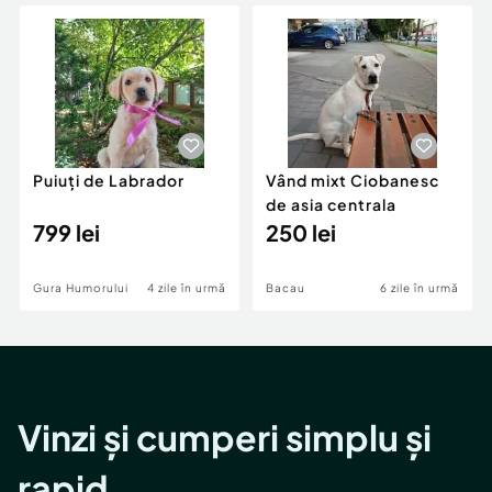
Locuri de munca
Utilaje agricole si industriale
Servicii
Piese auto si accesorii
Animale de companie
Dacia Duster
Afaceri și echipamente profesionale
Inchiriere Bunuri si Vehicule
Puiuți de Labrador
Vând mixt Ciobanesc
de asia centrala
799 lei
250 lei
Gura Humorului
4 zile în urmă
Bacau
6 zile în urmă
Vinzi și cumperi simplu și
rapid