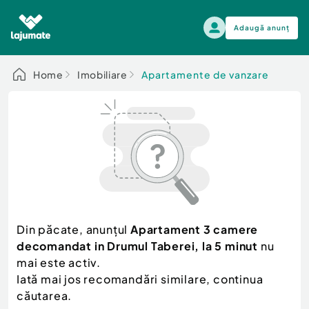
Adaugă anunț
Alege categoria
Home
Imobiliare
Apartamente de vanzare
Auto, moto si ambarcatiuni
Toate Anunturile
Auto, moto si ambarcatiuni
Imobiliare
Autoturisme
Electronice si electrocasnice
Anvelope si Jante
Casa si gradina
Alege dupa sezon
Piese auto
Scutere - ATV - UTV
Din păcate, anunțul
Apartament 3 camere
Mama si copilul
Autoutilitare
decomandat in Drumul Taberei, la 5 minut
nu
Moda si frumusete
Ambarcatiuni
mai este activ.
Sport, timp liber, arta
Iată mai jos recomandări similare, continua
Camioane - Rulote - Remorci
Agro si Industrie
căutarea.
Motociclete