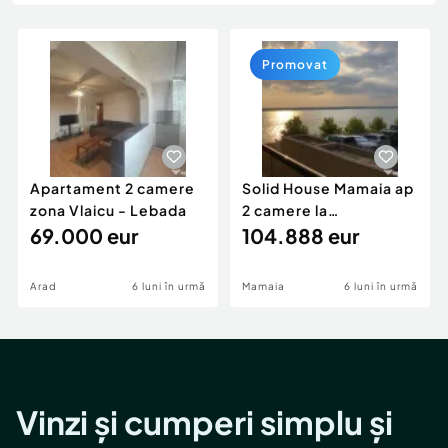
Locuri de munca
Utilaje agricole si industriale
Servicii
Piese auto si accesorii
Animale de companie
Promovat
Dacia Duster
Afaceri și echipamente profesionale
Inchiriere Bunuri si Vehicule
Apartament 2 camere
Solid House Mamaia ap
zona Vlaicu - Lebada
2 camere la
69.000 eur
cheie,langa Mega
104.888 eur
Image
Arad
6 luni în urmă
Mamaia
6 luni în urmă
Vinzi și cumperi simplu și