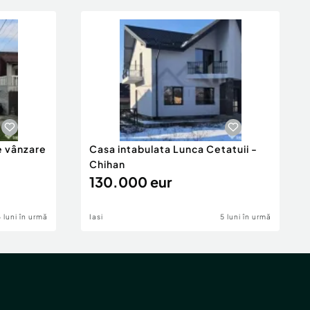
e vânzare
Casa intabulata Lunca Cetatuii -
Chihan
130.000 eur
6 luni în urmă
Iasi
5 luni în urmă