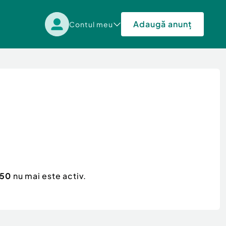
Adaugă anunț
Contul meu
 50
nu mai este activ.