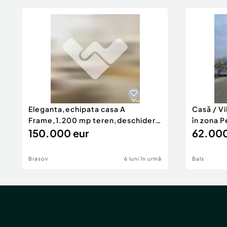
Eleganta,echipata casa A
Casă / V
Frame,1.200 mp teren,deschidere
în zona P
Pia
150.000 eur
62.000
Brasov
6 luni în urmă
Bals