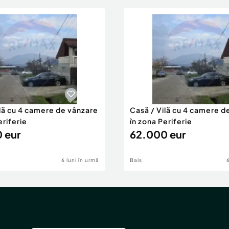
ilă cu 4 camere de vânzare
Casă / Vilă cu 4 camere d
eriferie
în zona Periferie
 eur
62.000 eur
6 luni în urmă
Bals