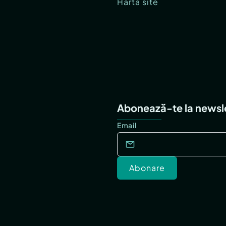
Hartă site
Abonează-te la newsl
Email
Abonare