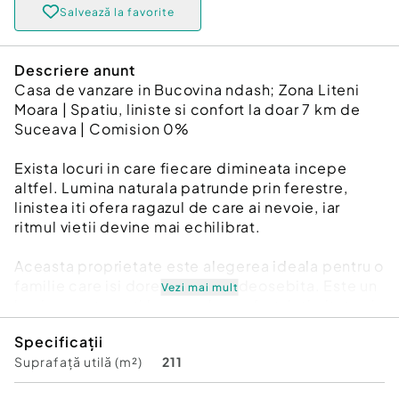
Salvează la favorite
Descriere anunt
Casa de vanzare in Bucovina ndash; Zona Liteni
Moara | Spatiu, liniste si confort la doar 7 km de
Suceava | Comision 0%
Exista locuri in care fiecare dimineata incepe
altfel. Lumina naturala patrunde prin ferestre,
linistea iti ofera ragazul de care ai nevoie, iar
ritmul vietii devine mai echilibrat.
Aceasta proprietate este alegerea ideala pentru o
familie care isi doreste o casa deosebita. Este un
Vezi mai mult
loc in care te poti bucura de confort, intimitate si
de timpul petrecut alaturi de cei dragi, intr-o zona
Specificații
linistita, la numai 7 km de Suceava.
Suprafață utilă (m²)
211
Proprietatea ofera: