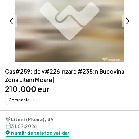
Locuri de munca
Utilaje agricole si industriale
Servicii
Piese auto si accesorii
Animale de companie
Dacia Duster
Afaceri și echipamente profesionale
Inchiriere Bunuri si Vehicule
Cas#259; de v#226;nzare #238;n Bucovina
Zona Liteni Moara |
210.000 eur
Companie
Liteni (Moara)
,
SV
31.07.2026
Număr de telefon
validat