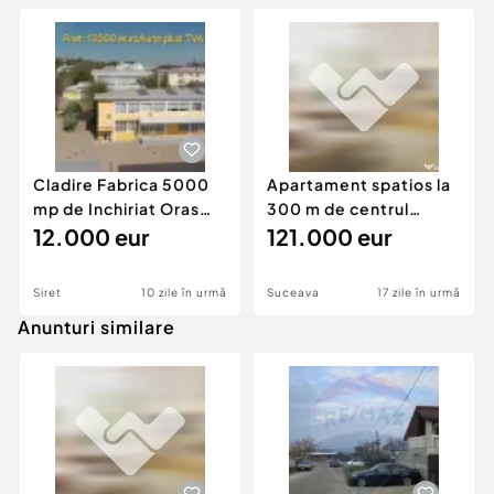
Cladire Fabrica 5000
Apartament spatios la
mp de Inchiriat Oras
300 m de centrul
Siret Suceava
12.000 eur
orasului Suceava
121.000 eur
Siret
10 zile în urmă
Suceava
17 zile în urmă
Anunturi similare