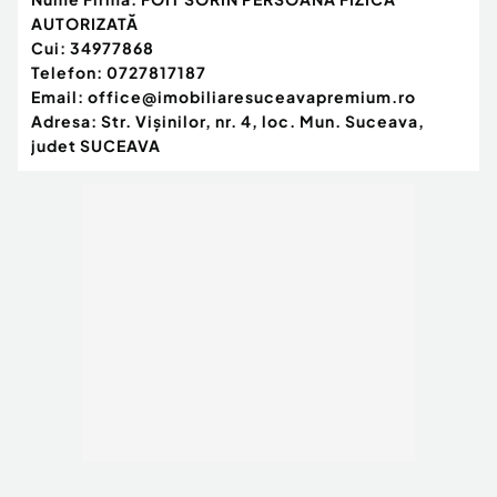
? Sprijin pe tot parcursul obtinerii creditului
AUTORIZATĂ
Cui:
34977868
Pret: 210.000 Euro; Negociabil;
Telefon:
0727817187
Comision 0% pentru cumparator.
Email:
office@imobiliaresuceavapremium.ro
Adresa:
Str. Vişinilor, nr. 4, loc. Mun. Suceava,
? Detalii si programari: 0727 817 187
judet SUCEAVA
?? www.imobiliaresuceavapremium.ro
Număr Băi:
2
Comision cumpărător:
0%
Posibilitate parcare: Da
Nr. locuri parcare:
3
Curent
Apă