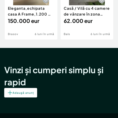
Eleganta,echipata
Casă / Vilă cu 4 camere
casa A Frame,1.200 mp
de vânzare în zona
teren,deschidere Pia
150.000 eur
Periferie
62.000 eur
Brasov
6 luni în urmă
Bals
6 luni în urmă
Vinzi și cumperi simplu și
rapid
Adaugă anunț