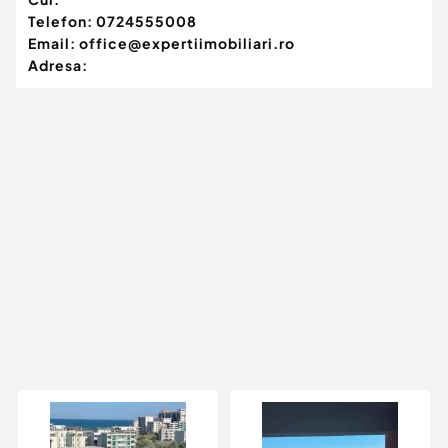
Număr Băi:
3
Telefon:
0724555008
Curent
Email:
office@expertiimobiliari.ro
Apă
Adresa:
Canalizare
Gaz