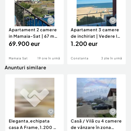
Apartament 2 camere
Apartament 3 camere
in Mamaia-Sat | 67 mp |
de inchiriat | Vedere la
Vedere la mare |
69.900 eur
mare | Plaja Re
1.200 eur
Mamaia Sat
19 ore în urmă
Constanta
3 zile în urmă
Anunturi similare
Eleganta,echipata
Casă / Vilă cu 4 camere
casa A Frame,1.200 mp
de vânzare în zona