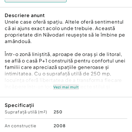
Descriere anunt
Unele case oferă spațiu. Altele oferă sentimentul
că ai ajuns exact acolo unde trebuie. Această
proprietate din Năvodari reușește să le îmbine pe
amândouă.
Într-o zonă liniștită, aproape de oraș și de litoral,
se află o casă P+1 construită pentru confortul unei
familii care apreciază spațiile generoase și
intimitatea. Cu o suprafață utilă de 250 mp,
locuința oferă libertatea de a transforma fiecare
încăpere într-un loc care să reflecte stilul și
Vezi mai mult
nevoile celor care o vor numi „acasă”.
Specificații
Cele 6 camere sunt gândite pentru un stil de viață
Suprafață utilă (m²)
250
echilibrat, în care momentele petrecute împreună
se îmbină perfect cu nevoia de spațiu personal.
Cele 3 băi adaugă un plus de funcționalitate, iar
An constructie
2008
garajul de 28 mp completează confortul de zi cu