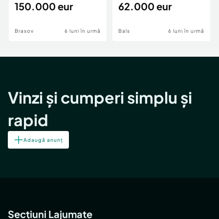
teren,deschidere Pia
150.000 eur
Periferie
62.000 eur
Brasov
6 luni în urmă
Bals
6 luni în urmă
Vinzi și cumperi simplu și
rapid
Adaugă anunț
Secțiuni Lajumate