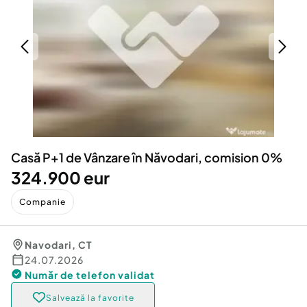
Locuri de munca
Utilaje agricole si industriale
Servicii
Piese auto si accesorii
Animale de companie
Dacia Duster
Afaceri și echipamente profesionale
Inchiriere Bunuri si Vehicule
Casă P+1 de Vânzare în Năvodari, comision 0%
324.900 eur
Companie
Navodari
,
CT
24.07.2026
Număr de telefon
validat
Salvează la favorite