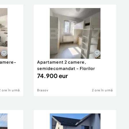
 camere-
Apartament 2 camere,
semidecomandat - Florilor
74.900 eur
2 ore în urmă
Brasov
2 ore în urmă