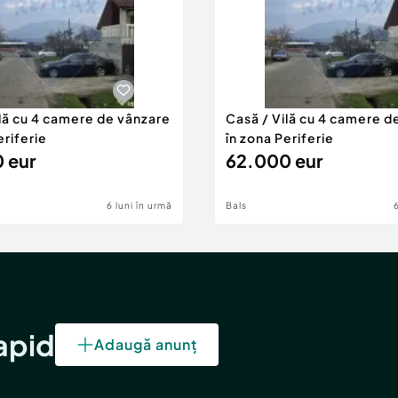
ilă cu 4 camere de vânzare
Casă / Vilă cu 4 camere d
eriferie
în zona Periferie
 eur
62.000 eur
6 luni în urmă
Bals
rapid
Adaugă anunț