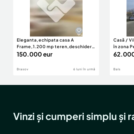
Eleganta,echipata casa A
Casă / V
Frame,1.200 mp teren,deschidere
în zona P
Pia
150.000 eur
62.000
Brasov
6 luni în urmă
Bals
Vinzi și cumperi simplu și 