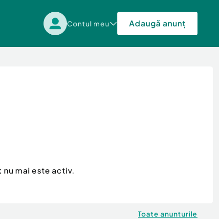
Adaugă anunț
Contul meu
t
nu mai este activ.
Toate anunturile