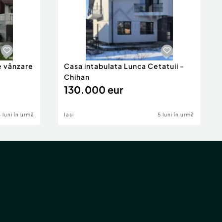
e vânzare
Casa intabulata Lunca Cetatuii -
Chihan
130.000 eur
6 luni în urmă
Iasi
5 luni în urmă