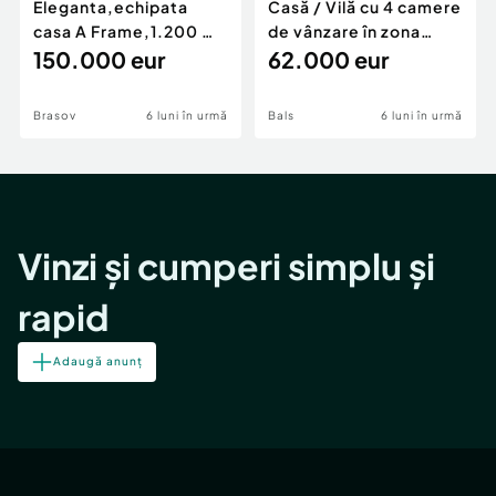
Eleganta,echipata
Casă / Vilă cu 4 camere
casa A Frame,1.200 mp
de vânzare în zona
teren,deschidere Pia
150.000 eur
Periferie
62.000 eur
Brasov
6 luni în urmă
Bals
6 luni în urmă
Vinzi și cumperi simplu și
rapid
Adaugă anunț