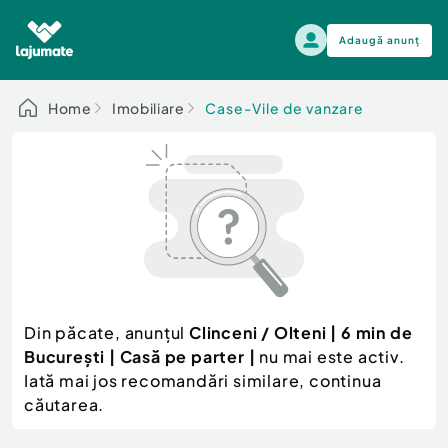
Adaugă anunț
Alege categoria
Home
Imobiliare
Case-Vile de vanzare
Auto, moto si ambarcatiuni
Toate Anunturile
Auto, moto si ambarcatiuni
Imobiliare
Autoturisme
Electronice si electrocasnice
Anvelope si Jante
Casa si gradina
Alege dupa sezon
Piese auto
Scutere - ATV - UTV
Din păcate, anunțul
Clinceni / Olteni | 6 min de
Mama si copilul
Autoutilitare
București | Casă pe parter |
nu mai este activ.
Moda si frumusete
Ambarcatiuni
Iată mai jos recomandări similare, continua
Sport, timp liber, arta
căutarea.
Camioane - Rulote - Remorci
Agro si Industrie
Motociclete