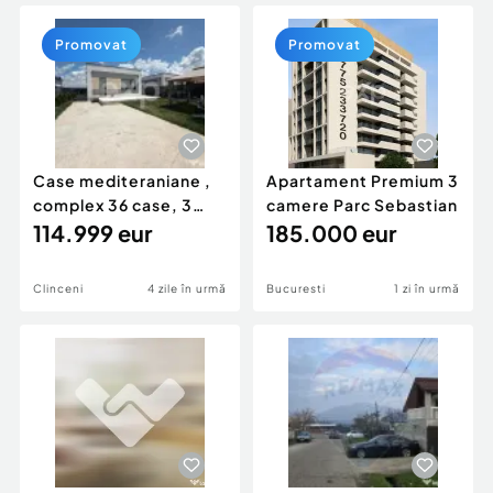
Locuri de munca
Utilaje agricole si industriale
Servicii
Piese auto si accesorii
Promovat
Promovat
Animale de companie
Dacia Duster
Afaceri și echipamente profesionale
Inchiriere Bunuri si Vehicule
Case mediteraniane ,
Apartament Premium 3
complex 36 case, 3
camere Parc Sebastian
Camere Clinceni Cent
114.999 eur
185.000 eur
Clinceni
4 zile în urmă
Bucuresti
1 zi în urmă