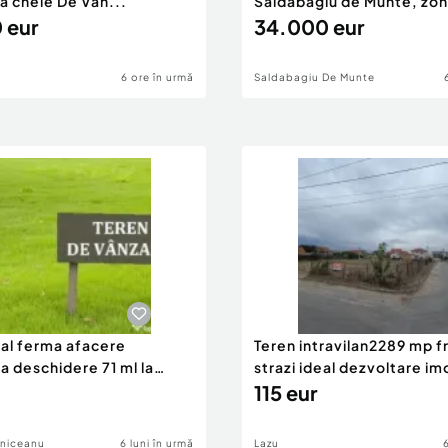
a cheie De Vân...
Săldăbagiu de Munte, zon
 eur
34.000 eur
6 ore în urmă
Saldabagiu De Munte
eal ferma afacere
Teren intravilan2289 mp fr
la deschidere 71 ml la
strazi ideal dezvoltare im
115 eur
lniceanu
6 luni în urmă
Lazu