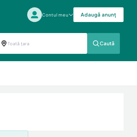
Adaugă anunț
Contul meu
Caută