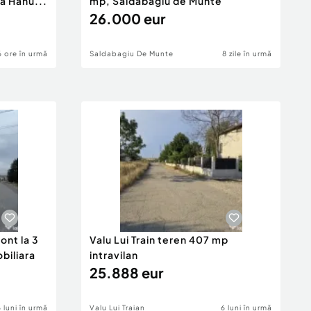
a Hanu...
mp, Săldăbagiu de Munte
26.000 eur
6 ore în urmă
Saldabagiu De Munte
8 zile în urmă
ont la 3
Valu Lui Train teren 407 mp
obiliara
intravilan
25.888 eur
6 luni în urmă
Valu Lui Traian
6 luni în urmă