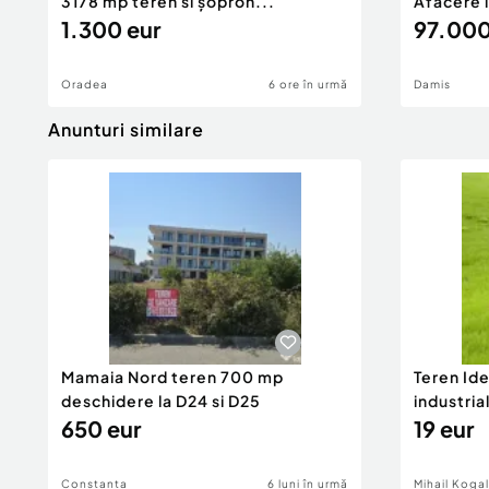
3178 mp teren si șopron...
Afacere l
1.300 eur
97.000
Oradea
6 ore în urmă
Damis
Anunturi similare
Mamaia Nord teren 700 mp
Teren Id
deschidere la D24 si D25
industria
650 eur
DN2A
19 eur
Constanta
6 luni în urmă
Mihail Koga