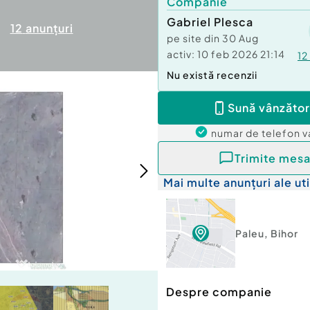
Companie
Gabriel Plesca
12
anunțuri
pe site din
30 Aug
activ:
10 feb 2026 21:14
12
Nu există recenzii
Sună vânzător
numar de telefon
v
Trimite mesa
Mai multe anunțuri ale uti
Paleu
,
Bihor
Despre companie