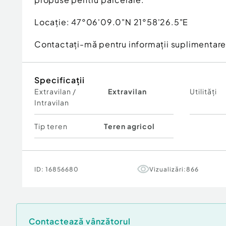
Locație: 47°06'09.0"N 21°58'26.5"E
Contactați-mă pentru informații suplimentare
Specificații
Extravilan /
Extravilan
Utilități
Intravilan
Tip teren
Teren agricol
ID:
16856680
Vizualizări:
866
Contactează vânzătorul