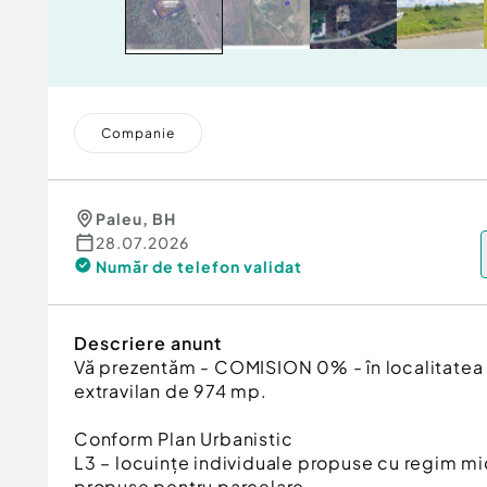
Companie
Paleu
,
BH
28.07.2026
Număr de telefon
validat
Descriere anunt
Vă prezentăm - COMISION 0% - în localitatea P
extravilan de 974 mp.
Conform Plan Urbanistic
L3 – locuințe individuale propuse cu regim mi
propuse pentru parcelare.