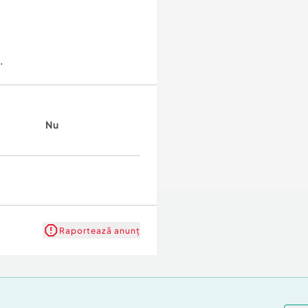
.
Nu
Raportează anunț