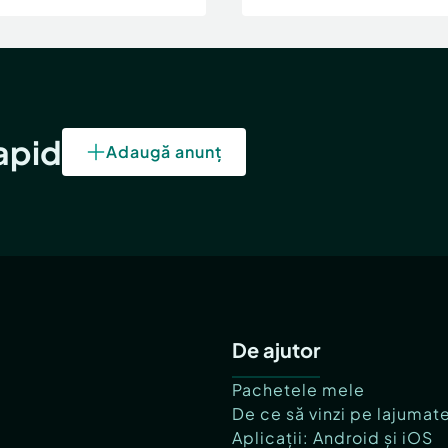
rapid
Adaugă anunț
De ajutor
Pachetele mele
De ce să vinzi pe lajumat
Aplicații: Android și iOS