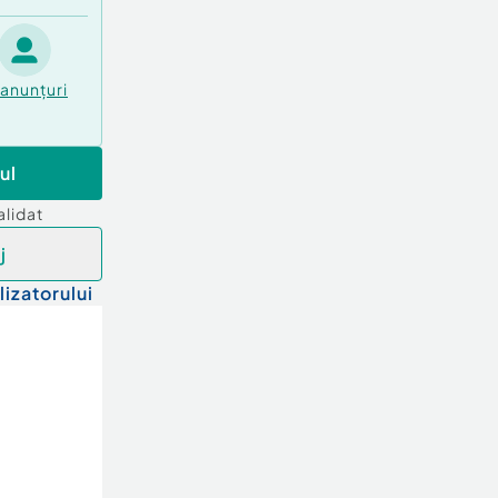
anunțuri
ul
alidat
j
lizatorului