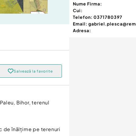
Nume Firma:
Cui:
Telefon:
0371780397
Email:
gabriel.plesca@rem
Adresa:
Salvează la favorite
aleu, Bihor, terenul
c de înălţime pe terenuri