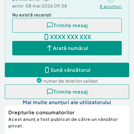
Livrare gratuită
activ:
08 mai 2026 09:38
8
anunțuri
Nu există recenzii
Marcă: Lenovo
Cod produs (SKU): REF-DPDL-0322
Trimite mesaj
XXXX XXX XXX
Greutate produs: 1 kg (brut cu ambalaj)
Arată numărul
Sună vânzătorul
numar de telefon
validat
Trimite mesaj
Mai multe anunțuri ale utilizatorului
Drepturile consumatorilor
Acest anunț a fost publicat de către un vânzător
privat.