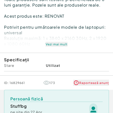
luni garanție. Pozele sunt ale produselor reale.
Acest produs este: RENOVAT
Potrivit pentru următoarele modele de laptopuri:
universal
Rezoluție maximă: 1 x 3840 x 2160 30Hz, 2 x 1920
x 1080 60Hz
Vezi mai mult
Porturi: 2 x DisplayPort, 1 x VGA, 3 x USB 3.0 (1
oferă încărcare continuă pentru dispozitive
Specificații
mobile), 2 x USB 2.0, 1 x USB-C (doar pentru date,
Stare
Utilizat
conector de intrare), 1 x Ethernet Gigabit RJ-45, 1
x port audio combinat de 3,5mm
Livrare energie: 60W
ID:
16829661
173
Raportează anunț
Prețul NU include sursa de alimentare și cablurile
pentru conexiune la monitor/computer. Avem
Persoană fizică
anunțuri separate pentru toate tipurile de cabluri
pe care le oferim.
Stuffbg
pe site din
27 Apr