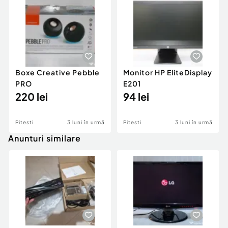
Boxe Creative Pebble
Monitor HP EliteDisplay
PRO
E201
220 lei
94 lei
Pitesti
3 luni în urmă
Pitesti
3 luni în urmă
Anunturi similare