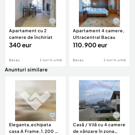
Zonă verde și liniștită, ferită de aglomerația
orașului,
Priveliște directă spre pădure,
Apartament cu 2
Apartament 4 camere,
camere de închiriat
Ultracentral Bacau
Construcție nouă, eficientă energetic și bine
340 eur
110.900 eur
izolată,
Toate utilitățile disponibile,
Bacau
2 luni în urmă
Bacau
2 luni în urmă
Anunturi similare
Ideală pentru familii tinere, profesioniști sau
persoane care caută confort modern într-un cadru
natural
Număr niveluri imobil:
1
Număr Băi:
2
Posibilitate parcare: Nu
Curent
Eleganta,echipata
Casă / Vilă cu 4 camere
Apă
casa A Frame,1.200 mp
de vânzare în zona
Gaz