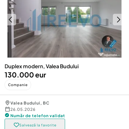
Locuri de munca
Utilaje agricole si industriale
Servicii
Piese auto si accesorii
Animale de companie
Dacia Duster
Afaceri și echipamente profesionale
Inchiriere Bunuri si Vehicule
Duplex modern, Valea Budului
130.000 eur
Companie
Valea Budului
,
BC
26.05.2026
Număr de telefon
validat
Salvează la favorite