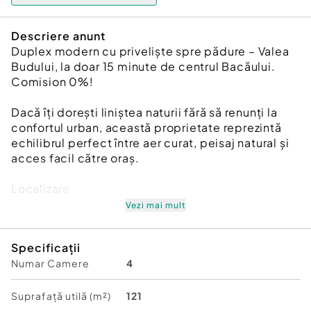
Descriere anunt
Duplex modern cu priveliște spre pădure – Valea
Budului, la doar 15 minute de centrul Bacăului.
Comision 0%!
Dacă îți dorești liniștea naturii fără să renunți la
confortul urban, această proprietate reprezintă
echilibrul perfect între aer curat, peisaj natural și
acces facil către oraș.
Localizare
Vezi mai mult
Proprietatea este situată în Valea Budului, la 15
minute de centrul Bacăului, într-o zonă liniștită, cu
Specificații
acces ușor și vecinătate selectă.
Numar Camere
4
Detalii tehnice
Suprafață utilă (m²)
121
Suprafață utilă: 121 mp