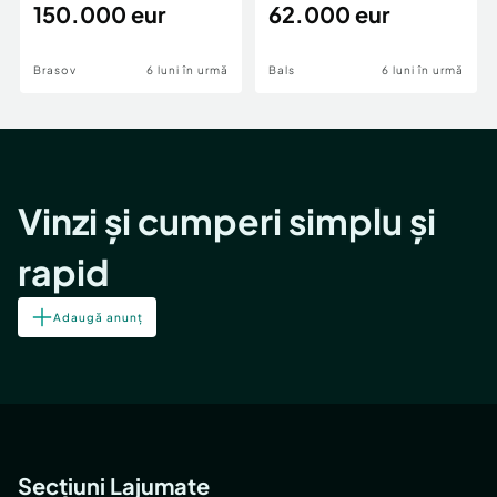
teren,deschidere Pia
150.000 eur
Periferie
62.000 eur
Încălzire
Brasov
6 luni în urmă
Bals
6 luni în urmă
Vinzi și cumperi simplu și
rapid
Adaugă anunț
Secțiuni Lajumate