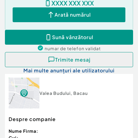
XXXX XXX XXX
Pe interior sunt aplicate două straturi de rigips, iar
la etaj s-a folosit rigips antifoc. Această
Arată numărul
compoziție asigură o izolație termică și fonică
excelentă, precum și o durabilitate crescută a
construcției.
Sună vânzătorul
numar de telefon
validat
Compartimentare
Trimite mesaj
Parter:
Mai multe anunțuri ale utilizatorului
Living generos și luminos cu bucătărie open-
space,
Valea Budului
,
Bacau
Baie modernă,
Spațiu de depozitare,
Despre companie
Balcon cu priveliște spre pădure
Nume Firma:
Cui: