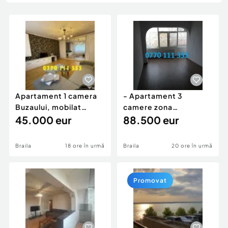
Locuri de munca
Utilaje agricole si industriale
Servicii
Piese auto si accesorii
Animale de companie
Dacia Duster
Afaceri și echipamente profesionale
Inchiriere Bunuri si Vehicule
Apartament 1 camera
- Apartament 3
Buzaului, mobilat
camere zona
utilat, suprafata 40mp
45.000 eur
Calarasilor, etaj
88.500 eur
intermediar, ba
Braila
18 ore în urmă
Braila
20 ore în urmă
Promovat