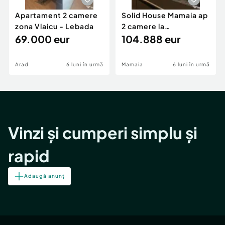
Apartament 2 camere
Solid House Mamaia ap
zona Vlaicu - Lebada
2 camere la
69.000 eur
cheie,langa Mega
104.888 eur
Image
Arad
6 luni în urmă
Mamaia
6 luni în urmă
Vinzi și cumperi simplu și
rapid
Adaugă anunț