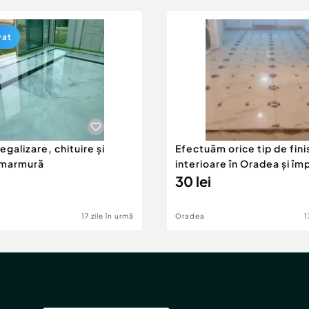
vat
 egalizare, chituire și
Efectuăm orice tip de fini
e marmură
interioare în Oradea și îm
30 lei
17 zile în urmă
Oradea
1