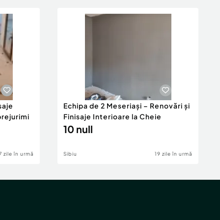
saje
Echipa de 2 Meseriași – Renovări și
prejurimi
Finisaje Interioare la Cheie
10 null
7 zile în urmă
Sibiu
19 zile în urmă