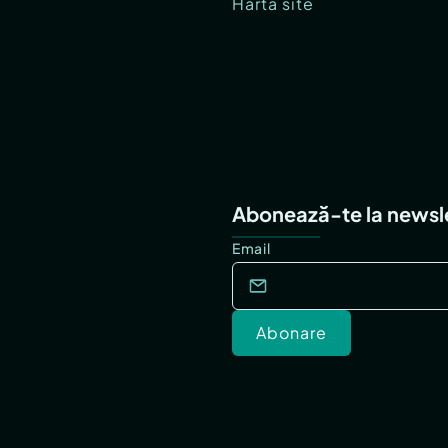
Hartă site
Abonează-te la newsl
Email
Abonare