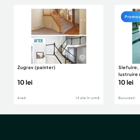
Promo
Zugrav (painter)
Slefuire,
lustruir
10 lei
10 lei
Arad
14 zile în urmă
Bucuresti