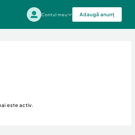
Adaugă anunț
Contul meu
ai este activ.