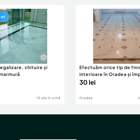
vat
 egalizare, chituire și
Efectuăm orice tip de fini
e marmură
interioare în Oradea și îm
30 lei
15 zile în urmă
Oradea
1