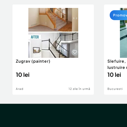
Promo
Zugrav (painter)
Slefuire,
lustruir
10 lei
10 lei
Arad
12 zile în urmă
Bucuresti