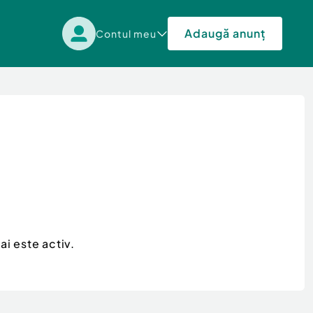
Adaugă anunț
Contul meu
i este activ.