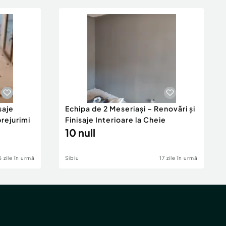
saje
Echipa de 2 Meseriași – Renovări și
prejurimi
Finisaje Interioare la Cheie
10 null
6 zile în urmă
Sibiu
17 zile în urmă