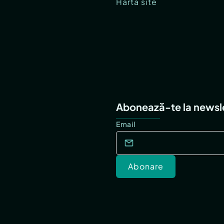
Hartă site
Abonează-te la newsl
Email
Abonare