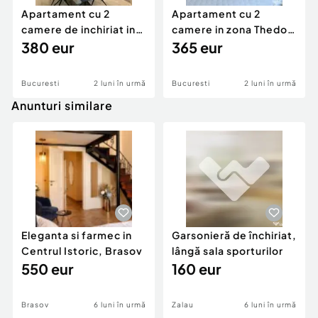
Apartament cu 2
Apartament cu 2
camere de inchiriat in
camere in zona Thedor
zona Militari
380 eur
Pallady
365 eur
Bucuresti
2 luni în urmă
Bucuresti
2 luni în urmă
Anunturi similare
Eleganta si farmec in
Garsonieră de închiriat,
Centrul Istoric, Brasov
lângă sala sporturilor
550 eur
160 eur
Brasov
6 luni în urmă
Zalau
6 luni în urmă