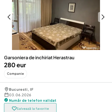
Locuri de munca
Utilaje agricole si industriale
Servicii
Piese auto si accesorii
Animale de companie
Dacia Duster
Afaceri și echipamente profesionale
Inchiriere Bunuri si Vehicule
Garsoniera de inchiriat Herastrau
280 eur
Companie
Bucuresti
,
IF
03.06.2026
Număr de telefon
validat
Salvează la favorite