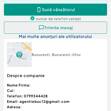
Sună vânzătorul
numar de telefon
validat
Trimite mesaj
Mai multe anunțuri ale utilizatorului
Bucuresti
,
Bucuresti-Ilfov
Despre companie
Nume Firma:
Cui:
Telefon:
0799344428
Email:
agentiebuc12@gmail.com
Adresa: