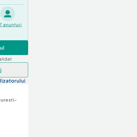
7
anunțuri
ul
alidat
j
lizatorului
uresti-