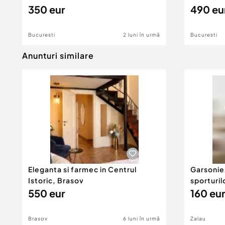
350 eur
490 eu
Bucuresti
2 luni în urmă
Bucuresti
Anunturi similare
Eleganta si farmec in Centrul
Garsonier
Istoric, Brasov
sporturil
550 eur
160 eur
Brasov
6 luni în urmă
Zalau