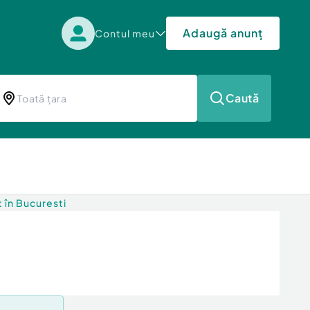
Adaugă anunț
Contul meu
Caută
t în Bucuresti