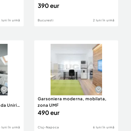
390 eur
2 luni în urmă
Bucuresti
2 luni în urmă
Garsoniera moderna, mobilata,
da Unirii
zona UMF
490 eur
6 luni în urmă
Cluj-Napoca
6 luni în urmă