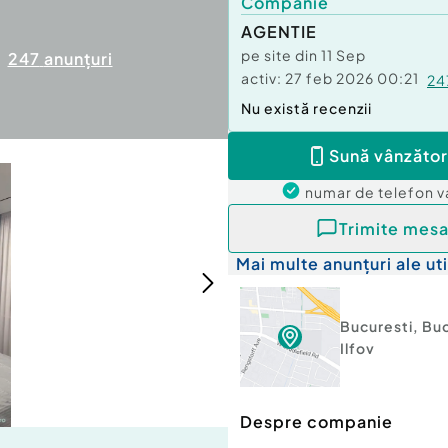
Companie
AGENTIE
pe site din
11 Sep
247
anunțuri
activ:
27 feb 2026 00:21
24
Nu există recenzii
Sună vânzător
numar de telefon
v
Trimite mesa
Mai multe anunțuri ale uti
Bucuresti
,
Buc
Ilfov
Despre companie