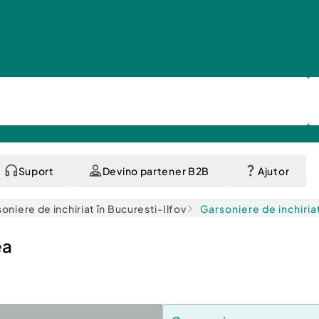
Suport
Devino partener B2B
Ajutor
oniere de inchiriat în Bucuresti-Ilfov
Garsoniere de inchiria
ea