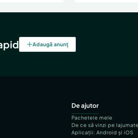
rapid
Adaugă anunț
De ajutor
Pachetele mele
De ce să vinzi pe lajumat
Aplicații: Android și iOS