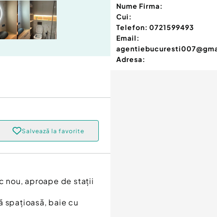
Nume Firma:
Cui:
Telefon:
0721599493
Email:
agentiebucuresti007@gma
Adresa:
Salvează la favorite
c nou, aproape de stații
spațioasă, baie cu