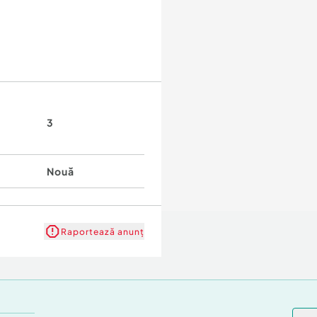
3
Nouă
Raportează anunț