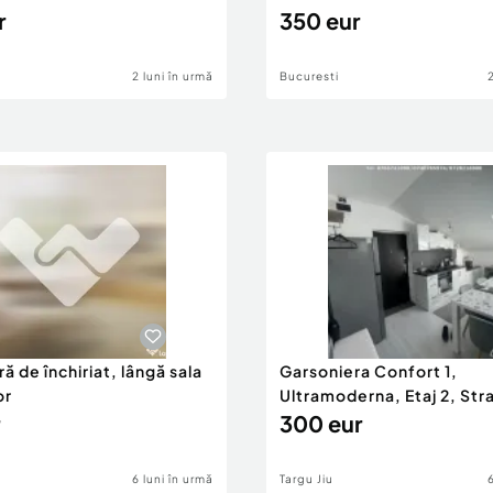
r
350 eur
2 luni în urmă
Bucuresti
ă de închiriat, lângă sala
Garsoniera Confort 1,
or
Ultramoderna, Etaj 2, Stra
2
300 eur
6 luni în urmă
Targu Jiu