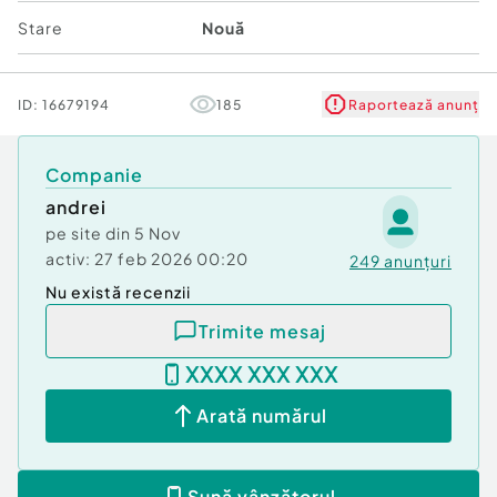
Stare
Nouă
ID:
16679194
185
Raportează anunț
Companie
andrei
pe site din
5 Nov
activ:
27 feb 2026 00:20
249
anunțuri
Nu există recenzii
Trimite mesaj
XXXX XXX XXX
Arată numărul
Sună vânzătorul