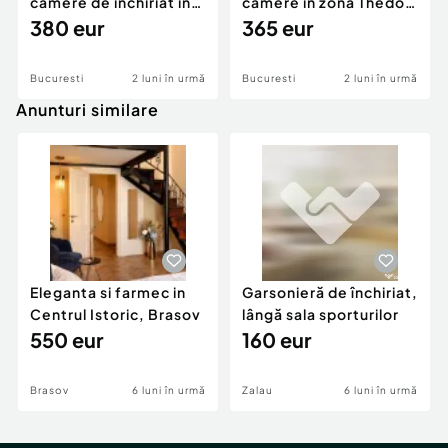
camere de inchiriat in
camere in zona Thedor
zona Militari
380 eur
Pallady
365 eur
Bucuresti
2 luni în urmă
Bucuresti
2 luni în urmă
Anunturi similare
Eleganta si farmec in
Garsonieră de închiriat,
Centrul Istoric, Brasov
lângă sala sporturilor
550 eur
160 eur
Brasov
6 luni în urmă
Zalau
6 luni în urmă