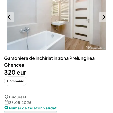
Locuri de munca
Utilaje agricole si industriale
Servicii
Piese auto si accesorii
Animale de companie
Dacia Duster
Afaceri și echipamente profesionale
Inchiriere Bunuri si Vehicule
Garsoniera de inchiriat in zona Prelungirea
Ghencea
320 eur
Companie
Bucuresti
,
IF
28.05.2026
Număr de telefon
validat