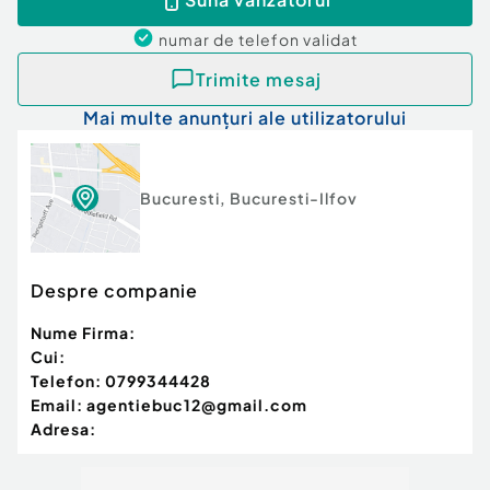
numar de telefon
validat
Trimite mesaj
Mai multe anunțuri ale utilizatorului
Bucuresti
,
Bucuresti-Ilfov
Despre companie
Nume Firma:
Cui:
Telefon:
0799344428
Email:
agentiebuc12@gmail.com
Adresa: